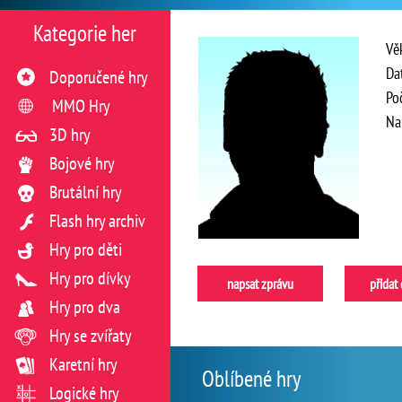
Kategorie her
Vě
Da
Doporučené hry
Po
MMO Hry
Na
3D hry
Bojové hry
Brutální hry
Flash hry archiv
Hry pro děti
Hry pro dívky
napsat zprávu
přidat
Hry pro dva
Hry se zvířaty
Karetní hry
Oblíbené hry
Logické hry