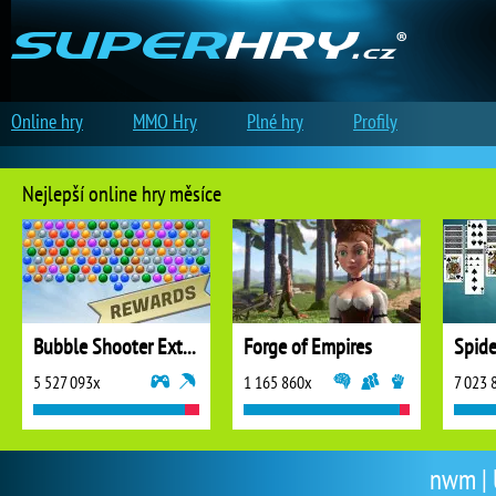
Online hry
MMO Hry
Plné hry
Profily
Nejlepší online hry měsíce
Bubble Shooter Extreme
Forge of Empires
5 527 093x
1 165 860x
7 023 
nwm | U