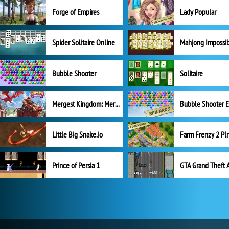
Forge of Empires
Lady Popular
Spider Solitaire Online
Mahjong Impossi
Bubble Shooter
Solitaire
Mergest Kingdom: Merge Puzzle
Little Big Snake.io
Prince of Persia 1
GTA Grand Theft 