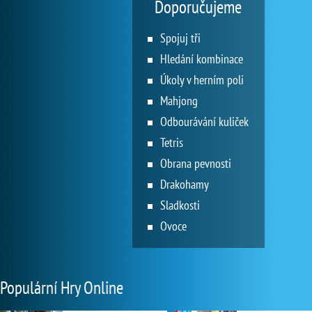
Doporučujeme
Spojuj tři
Hledání kombinace
Úkoly v herním poli
Mahjong
Odbourávání kuliček
Tetris
Obrana pevnosti
Drakohamy
Sladkosti
Ovoce
Populární Hry Online