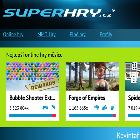
Online hry
MMO Hry
Plné hry
Profily
Nejlepší online hry měsíce
Bubble Shooter Extreme
Forge of Empires
5 523 804x
1 165 665x
7 019 
Kevintaf 