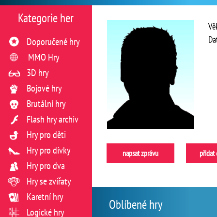
Kategorie her
Vě
Da
Doporučené hry
MMO Hry
3D hry
Bojové hry
Brutální hry
Flash hry archiv
Hry pro děti
Hry pro dívky
napsat zprávu
přidat
Hry pro dva
Hry se zvířaty
Karetní hry
Oblíbené hry
Logické hry