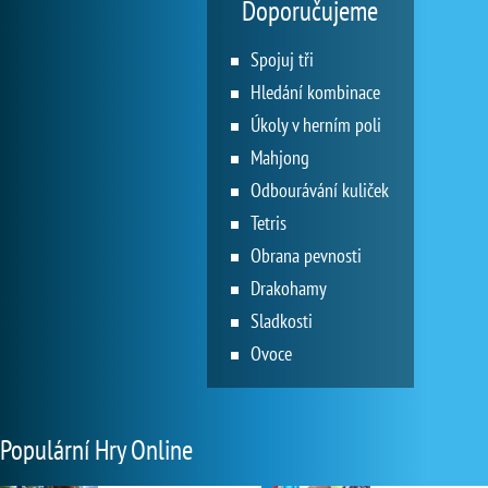
Doporučujeme
Spojuj tři
Hledání kombinace
Úkoly v herním poli
Mahjong
Odbourávání kuliček
Tetris
Obrana pevnosti
Drakohamy
Sladkosti
Ovoce
Populární Hry Online