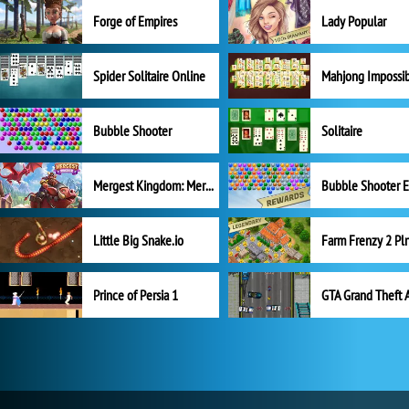
Forge of Empires
Lady Popular
Spider Solitaire Online
Mahjong Impossi
Bubble Shooter
Solitaire
Mergest Kingdom: Merge Puzzle
Little Big Snake.io
Prince of Persia 1
GTA Grand Theft 