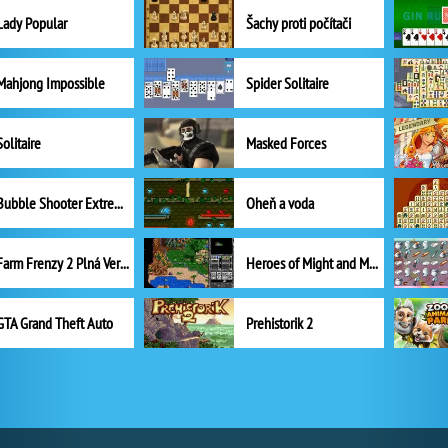
Lady Popular
Šachy proti počítači
Mahjong Impossible
Spider Solitaire
Solitaire
Masked Forces
Bubble Shooter Extreme
Oheň a voda
Farm Frenzy 2 Plná Verze
Heroes of Might and Magic II
GTA Grand Theft Auto
Prehistorik 2