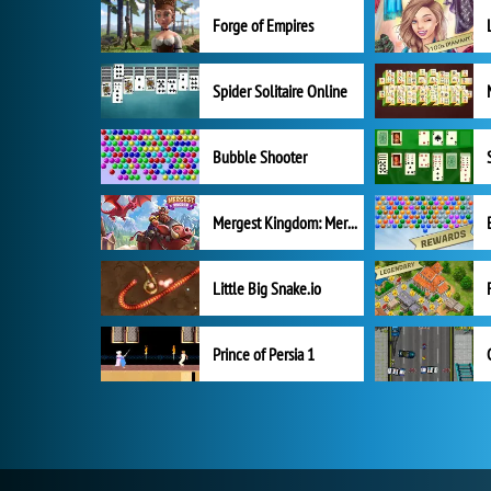
Forge of Empires
Spider Solitaire Online
Bubble Shooter
Mergest Kingdom: Merge Puzzle
Little Big Snake.io
Prince of Persia 1