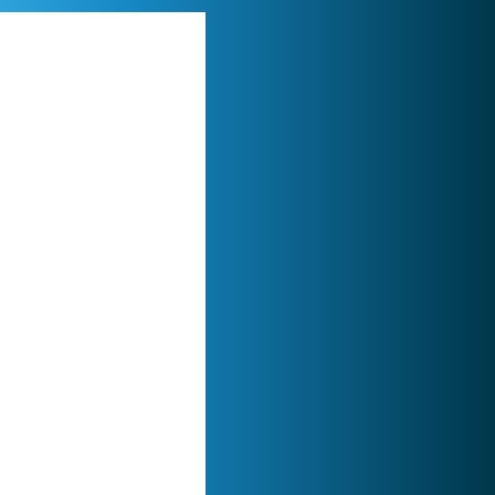
My Free Zoo
1 007 447x
Zoo 2: Animal Park
244 781x