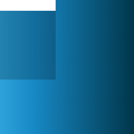
World of Tanks
1 822 481x