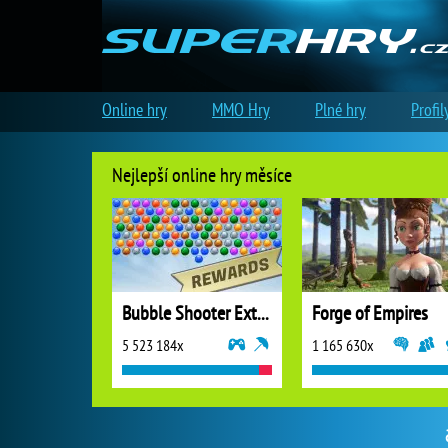
Online hry
MMO Hry
Plné hry
Profil
Nejlepší online hry měsíce
Bubble Shooter Extreme
Forge of Empires
5 523 184x
1 165 630x