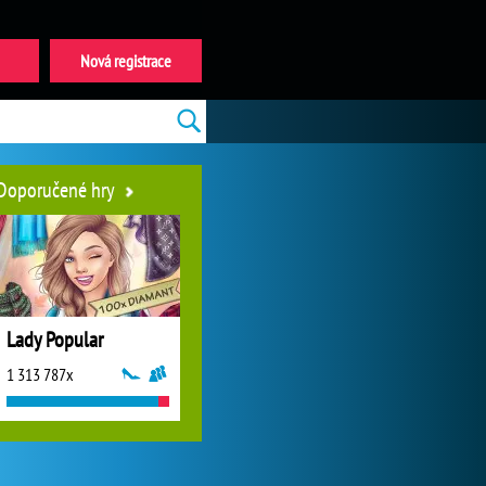
Nová registrace
Doporučené hry
Lady Popular
1 313 787x