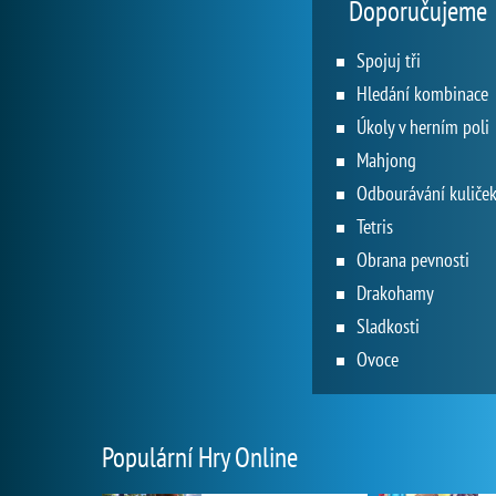
Doporučujeme
Spojuj tři
Hledání kombinace
Úkoly v herním poli
Mahjong
Odbourávání kuliče
Tetris
Obrana pevnosti
Drakohamy
Sladkosti
Ovoce
Populární Hry Online