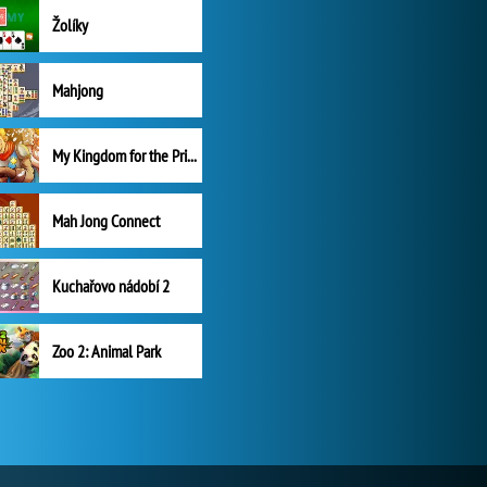
Žolíky
Mahjong
My Kingdom for the Princess Plná verze
Mah Jong Connect
Kuchařovo nádobí 2
Zoo 2: Animal Park