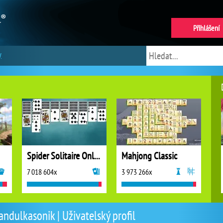
Přihlášení
y
Spider Solitaire Online
Mahjong Classic
7 018 604x
3 973 266x
andulkasonik | Uživatelský profil