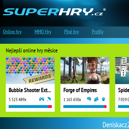
Online hry
MMO Hry
Plné hry
Profily
Nejlepší online hry měsíce
Bubble Shooter Extreme
Forge of Empires
5 523 489x
1 165 650x
7 019 
Deniskacz2