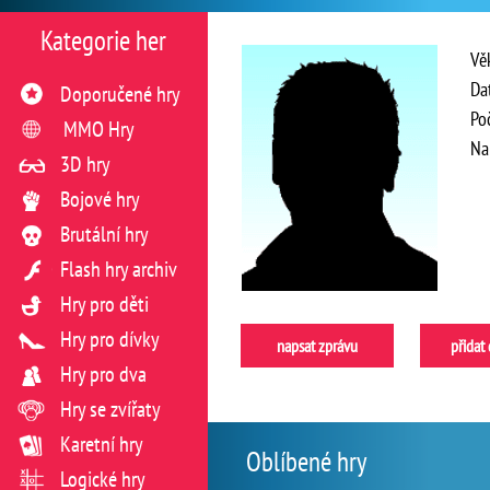
Kategorie her
Vě
Da
Doporučené hry
Po
MMO Hry
Na
3D hry
Bojové hry
Brutální hry
Flash hry archiv
Hry pro děti
Hry pro dívky
napsat zprávu
přidat
Hry pro dva
Hry se zvířaty
Karetní hry
Oblíbené hry
Logické hry