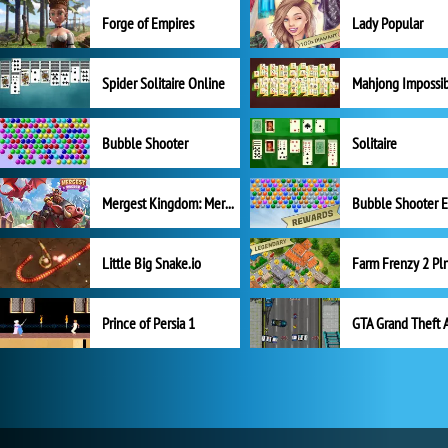
Forge of Empires
Lady Popular
Spider Solitaire Online
Mahjong Impossi
Bubble Shooter
Solitaire
Mergest Kingdom: Merge Puzzle
Little Big Snake.io
Prince of Persia 1
GTA Grand Theft 