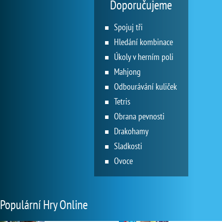
Doporučujeme
Spojuj tři
Hledání kombinace
Úkoly v herním poli
Mahjong
Odbourávání kuliček
Tetris
Obrana pevnosti
Drakohamy
Sladkosti
Ovoce
Populární Hry Online