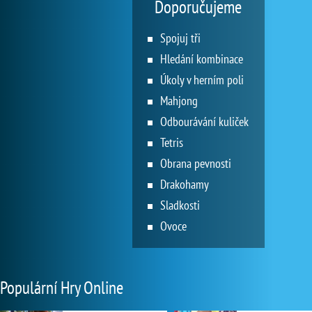
Doporučujeme
Spojuj tři
Hledání kombinace
Úkoly v herním poli
Mahjong
Odbourávání kuliček
Tetris
Obrana pevnosti
Drakohamy
Sladkosti
Ovoce
Populární Hry Online