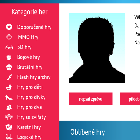
Kategorie her
Vě
Da
Doporučené hry
Po
MMO Hry
Na
3D hry
Bojové hry
Brutální hry
Flash hry archiv
Hry pro děti
Hry pro dívky
napsat zprávu
přidat
Hry pro dva
Hry se zvířaty
Karetní hry
Oblíbené hry
Logické hry