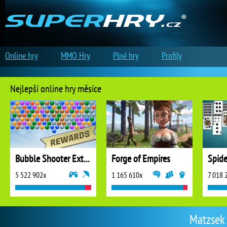
Online hry
MMO Hry
Plné hry
Profily
Nejlepší online hry měsíce
Bubble Shooter Extreme
Forge of Empires
5 522 902x
1 165 610x
7 018 
Matzsek 