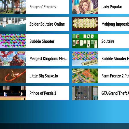
Forge of Empires
Lady Popular
Spider Solitaire Online
Mahjong Impossi
Bubble Shooter
Solitaire
Mergest Kingdom: Merge Puzzle
Little Big Snake.io
Prince of Persia 1
GTA Grand Theft 