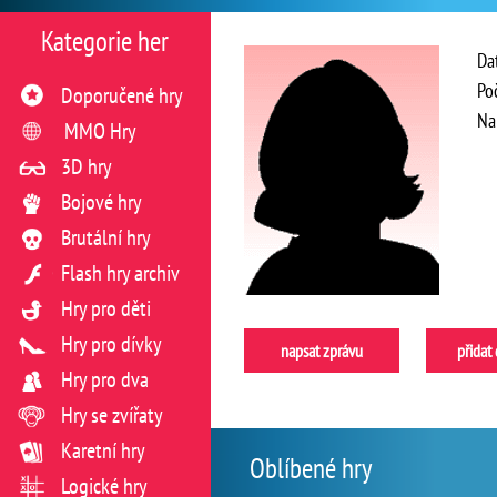
Kategorie her
Da
Po
Doporučené hry
Na
MMO Hry
3D hry
Bojové hry
Brutální hry
Flash hry archiv
Hry pro děti
Hry pro dívky
napsat zprávu
přidat
Hry pro dva
Hry se zvířaty
Karetní hry
Oblíbené hry
Logické hry