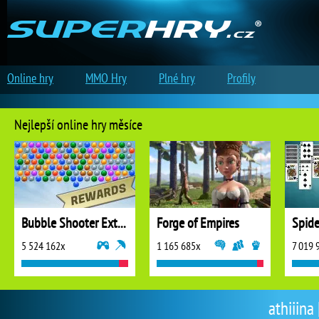
Online hry
MMO Hry
Plné hry
Profily
Nejlepší online hry měsíce
Bubble Shooter Extreme
Forge of Empires
5 524 162x
1 165 685x
7 019 
athiiina 