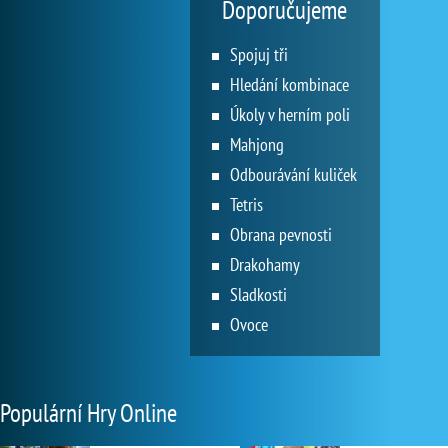
Doporučujeme
Spojuj tři
Hledání kombinace
Úkoly v herním poli
Mahjong
Odbourávání kuliček
Tetris
Obrana pevnosti
Drakohamy
Sladkosti
Ovoce
Populární Hry Online