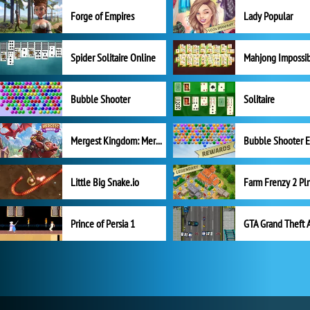
Forge of Empires
Lady Popular
Spider Solitaire Online
Mahjong Impossi
Bubble Shooter
Solitaire
Mergest Kingdom: Merge Puzzle
Little Big Snake.io
Prince of Persia 1
GTA Grand Theft 