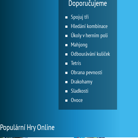
Doporučujeme
Spojuj tři
Hledání kombinace
Úkoly v herním poli
Mahjong
Odbourávání kuliček
Tetris
Obrana pevnosti
Drakohamy
Sladkosti
Ovoce
Populární Hry Online