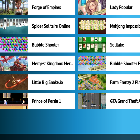
Forge of Empires
Lady Popular
Spider Solitaire Online
Mahjong Impossi
Bubble Shooter
Solitaire
Mergest Kingdom: Merge Puzzle
Little Big Snake.io
Prince of Persia 1
GTA Grand Theft 