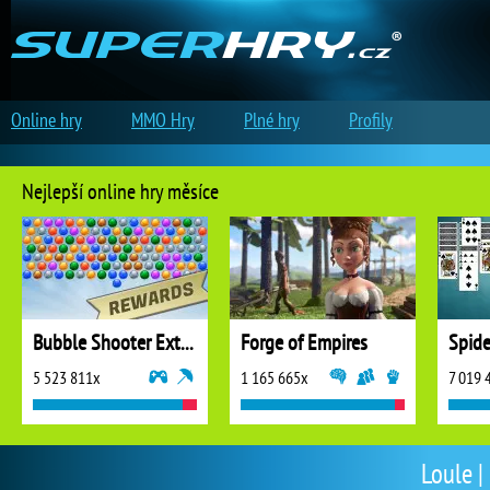
Online hry
MMO Hry
Plné hry
Profily
Nejlepší online hry měsíce
Bubble Shooter Extreme
Forge of Empires
5 523 811x
1 165 665x
7 019 
Loule |