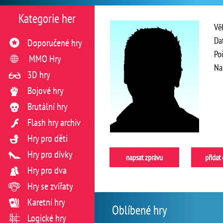
Kategorie her
Vě
Da
Doporučené hry
Po
MMO Hry
Na
3D hry
Bojové hry
Brutální hry
Flash hry archiv
Hry pro děti
Hry pro dívky
napsat zprávu
přidat
Hry pro dva
Hry se zvířaty
Karetní hry
Oblíbené hry
Logické hry