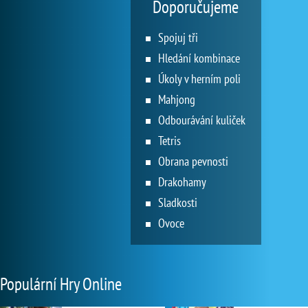
Doporučujeme
Spojuj tři
Hledání kombinace
Úkoly v herním poli
Mahjong
Odbourávání kuliček
Tetris
Obrana pevnosti
Drakohamy
Sladkosti
Ovoce
Populární Hry Online