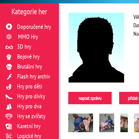
Kategorie her
Vě
Da
Doporučené hry
Na
MMO Hry
3D hry
Bojové hry
Brutální hry
Flash hry archiv
Hry pro děti
Hry pro dívky
napsat zprávu
přidat
Hry pro dva
Hry se zvířaty
Karetní hry
Logické hry