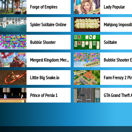
Forge of Empires
Lady Popular
Spider Solitaire Online
Mahjong Impossi
Bubble Shooter
Solitaire
Mergest Kingdom: Merge Puzzle
Little Big Snake.io
Prince of Persia 1
GTA Grand Theft 