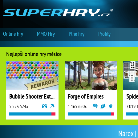
Online hry
MMO Hry
Plné hry
Profily
Nejlepší online hry měsíce
Bubble Shooter Extreme
Forge of Empires
5 523 574x
1 165 650x
7 019 
Narex |