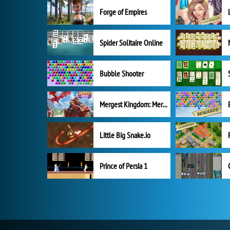
Forge of Empires
Spider Solitaire Online
Bubble Shooter
Mergest Kingdom: Merge Puzzle
Little Big Snake.io
Prince of Persia 1