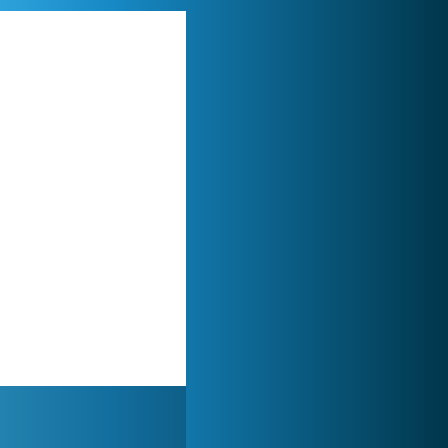
World of Tanks
1 822 505x
Forge of Empires
1 165 682x