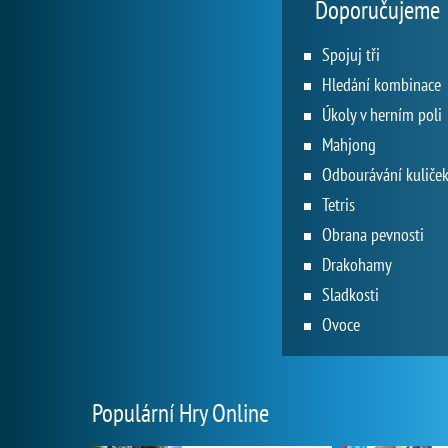
Doporučujeme
Spojuj tři
Hledání kombinace
Úkoly v herním poli
Mahjong
Odbourávání kuliče
Tetris
Obrana pevnosti
Drakohamy
Sladkosti
Ovoce
Populární Hry Online