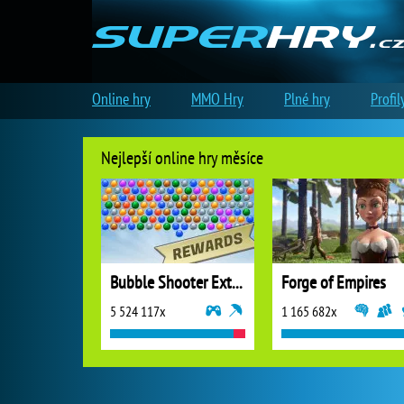
Online hry
MMO Hry
Plné hry
Profil
Nejlepší online hry měsíce
Bubble Shooter Extreme
Forge of Empires
5 524 117x
1 165 682x