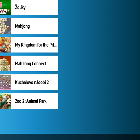
Žolíky
Mahjong
My Kingdom for the Princess Plná verze
Mah Jong Connect
Kuchařovo nádobí 2
Zoo 2: Animal Park