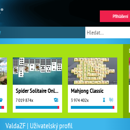
Přihlášení
y
Spider Solitaire Online
Mahjong Classic
7 019 874x
3 974 402x
ValdaZF | Uživatelský profil