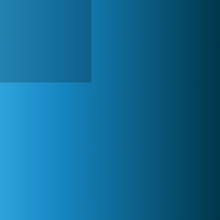
Zoo 2: Animal Park
244 827x