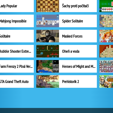
Lady Popular
Šachy proti počítači
Mahjong Impossible
Spider Solitaire
Solitaire
Masked Forces
Bubble Shooter Extreme
Oheň a voda
Farm Frenzy 2 Plná Verze
Heroes of Might and Magic II
GTA Grand Theft Auto
Prehistorik 2