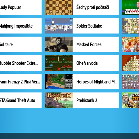
Lady Popular
Šachy proti počítači
Mahjong Impossible
Spider Solitaire
Solitaire
Masked Forces
Bubble Shooter Extreme
Oheň a voda
Farm Frenzy 2 Plná Verze
Heroes of Might and Magic II
GTA Grand Theft Auto
Prehistorik 2