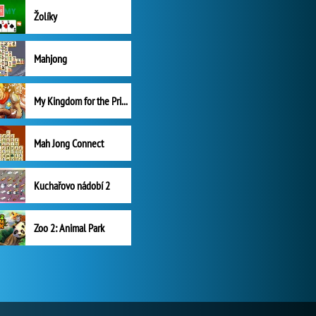
Žolíky
Mahjong
My Kingdom for the Princess Plná verze
Mah Jong Connect
Kuchařovo nádobí 2
Zoo 2: Animal Park