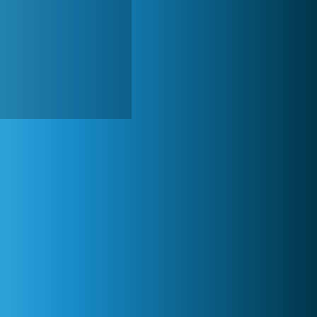
Lady Popular
1 313 986x