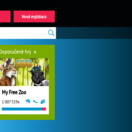
Nová registrace
Doporučené hry
My Free Zoo
1 007 519x