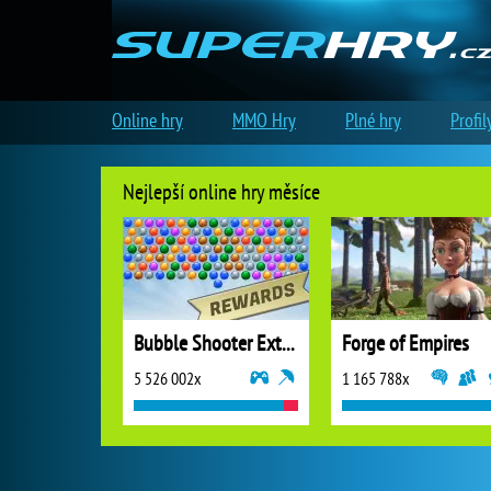
Online hry
MMO Hry
Plné hry
Profil
Nejlepší online hry měsíce
Bubble Shooter Extreme
Forge of Empires
5 526 002x
1 165 788x