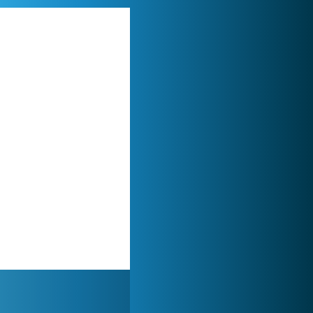
Zoo 2: Animal Park
244 949x
World of Tanks
1 822 570x