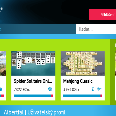
Přihlášení
y
Spider Solitaire Online
Mahjong Classic
7 022 305x
3 976 802x
Albertfal | Uživatelský profil