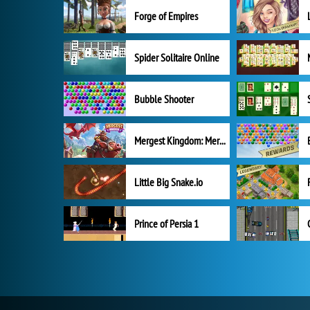
Forge of Empires
Spider Solitaire Online
Bubble Shooter
Mergest Kingdom: Merge Puzzle
Little Big Snake.io
Prince of Persia 1