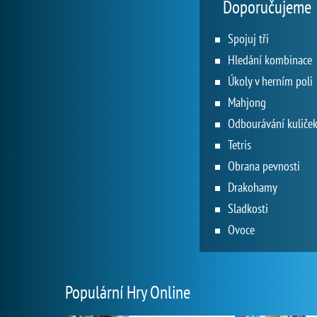
Doporučujeme
Spojuj tři
Hledání kombinace
Úkoly v herním poli
Mahjong
Odbourávání kuliče
Tetris
Obrana pevnosti
Drakohamy
Sladkosti
Ovoce
Populární Hry Online