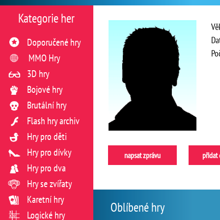
Kategorie her
Vě
Da
Doporučené hry
Po
MMO Hry
3D hry
Bojové hry
Brutální hry
Flash hry archiv
Hry pro děti
Hry pro dívky
napsat zprávu
přidat
Hry pro dva
Hry se zvířaty
Karetní hry
Oblíbené hry
Logické hry