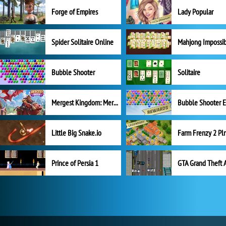
Forge of Empires
Lady Popular
Spider Solitaire Online
Mahjong Impossi
Bubble Shooter
Solitaire
Mergest Kingdom: Merge Puzzle
Little Big Snake.io
Prince of Persia 1
GTA Grand Theft 