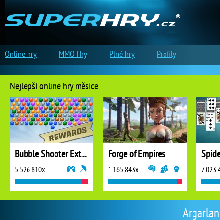
Online hry
MMO Hry
Plné hry
Profily
Nejlepší online hry měsíce
Bubble Shooter Extreme
Forge of Empires
5 526 810x
1 165 843x
7 023 
Argarlan 