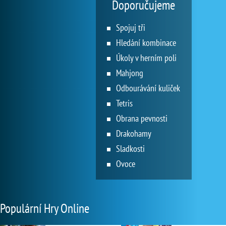
Doporučujeme
Spojuj tři
Hledání kombinace
Úkoly v herním poli
Mahjong
Odbourávání kuliček
Tetris
Obrana pevnosti
Drakohamy
Sladkosti
Ovoce
Populární Hry Online