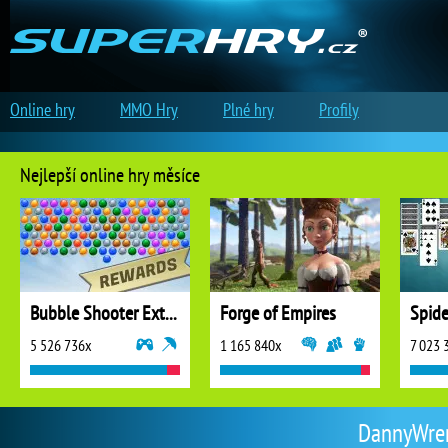
Online hry
MMO Hry
Plné hry
Profily
Nejlepší online hry měsíce
Bubble Shooter Extreme
Forge of Empires
5 526 736x
1 165 840x
7 023 
DannyWrers