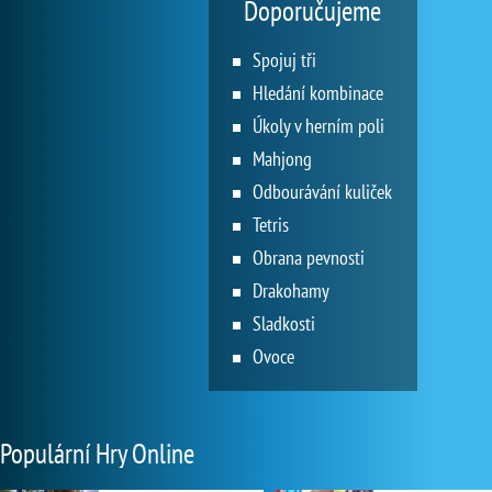
Doporučujeme
Spojuj tři
Hledání kombinace
Úkoly v herním poli
Mahjong
Odbourávání kuliček
Tetris
Obrana pevnosti
Drakohamy
Sladkosti
Ovoce
Populární Hry Online