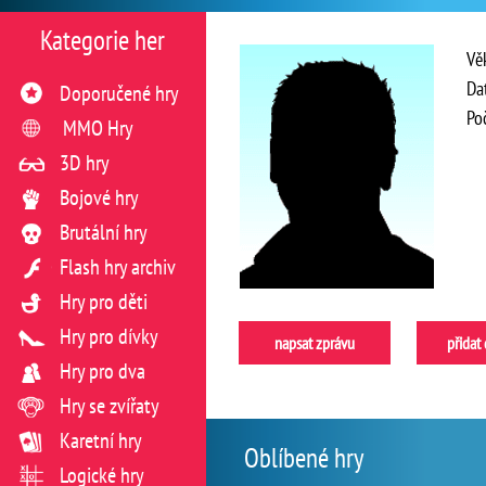
Kategorie her
Vě
Da
Doporučené hry
Po
MMO Hry
3D hry
Bojové hry
Brutální hry
Flash hry archiv
Hry pro děti
Hry pro dívky
napsat zprávu
přidat
Hry pro dva
Hry se zvířaty
Karetní hry
Oblíbené hry
Logické hry