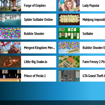
Forge of Empires
Lady Popular
Spider Solitaire Online
Mahjong Impossi
Bubble Shooter
Solitaire
Mergest Kingdom: Merge Puzzle
Little Big Snake.io
Prince of Persia 1
GTA Grand Theft 