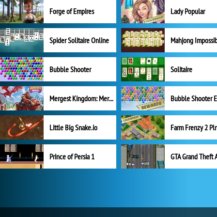
Forge of Empires
Lady Popular
Spider Solitaire Online
Mahjong Impossi
Bubble Shooter
Solitaire
Mergest Kingdom: Merge Puzzle
Little Big Snake.io
Prince of Persia 1
GTA Grand Theft 