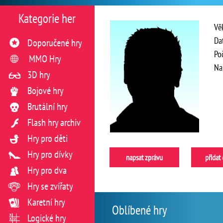
Kategorie her
Vě
Da
Doporučené hry
Po
MMO Hry
Na
3D hry
Bojové hry
Brutální hry
Flash hry archiv
Hry pro děti
Hry pro dívky
napsat zprávu
přidat
Hry pro dva
Hry se zvířaty
Karetní hry
Oblíbené hry
Logické hry