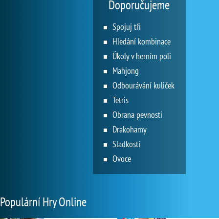
Doporučujeme
Spojuj tři
Hledání kombinace
Úkoly v herním poli
Mahjong
Odbourávání kuliček
Tetris
Obrana pevnosti
Drakohamy
Sladkosti
Ovoce
Populární Hry Online