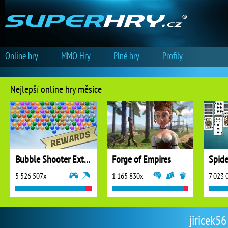
Online hry
MMO Hry
Plné hry
Profily
Nejlepší online hry měsíce
Bubble Shooter Extreme
Forge of Empires
5 526 507x
1 165 830x
7 023 
jiricek56