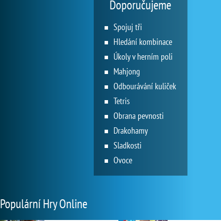
Doporučujeme
Spojuj tři
Hledání kombinace
Úkoly v herním poli
Mahjong
Odbourávání kuliček
Tetris
Obrana pevnosti
Drakohamy
Sladkosti
Ovoce
Populární Hry Online