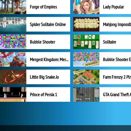
Forge of Empires
Lady Popular
Spider Solitaire Online
Mahjong Impossi
Bubble Shooter
Solitaire
Mergest Kingdom: Merge Puzzle
Little Big Snake.io
Prince of Persia 1
GTA Grand Theft 