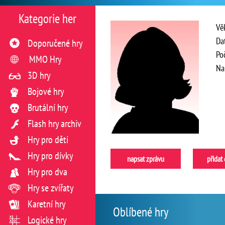
Kategorie her
Vě
Da
Doporučené hry
Po
MMO Hry
Na
3D hry
Bojové hry
Brutální hry
Flash hry archiv
Hry pro děti
Hry pro dívky
napsat zprávu
přidat
Hry pro dva
Hry se zvířaty
Karetní hry
Oblíbené hry
Logické hry