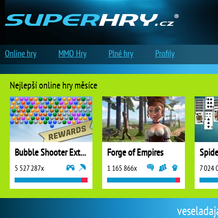
Online hry
MMO Hry
Plné hry
Profily
Nejlepší online hry měsíce
Bubble Shooter Extreme
Forge of Empires
5 527 287x
1 165 866x
7 024 
veseladaja