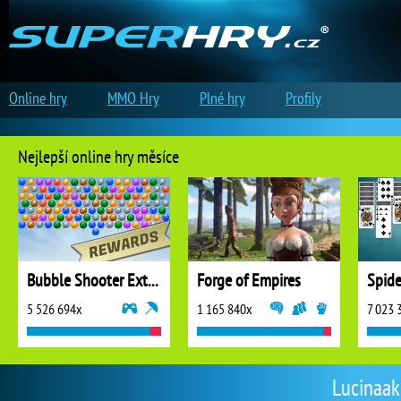
Online hry
MMO Hry
Plné hry
Profily
Nejlepší online hry měsíce
Bubble Shooter Extreme
Forge of Empires
5 526 694x
1 165 840x
7 023 
Lucinaak 