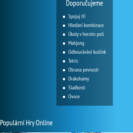
Doporučujeme
Spojuj tři
Hledání kombinace
Úkoly v herním poli
Mahjong
Odbourávání kuliček
Tetris
Obrana pevnosti
Drakohamy
Sladkosti
Ovoce
Populární Hry Online