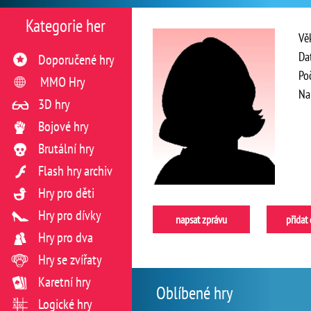
Kategorie her
Vě
Da
Doporučené hry
Po
MMO Hry
Na
3D hry
Bojové hry
Brutální hry
Flash hry archiv
Hry pro děti
Hry pro dívky
napsat zprávu
přidat
Hry pro dva
Hry se zvířaty
Karetní hry
Oblíbené hry
Logické hry