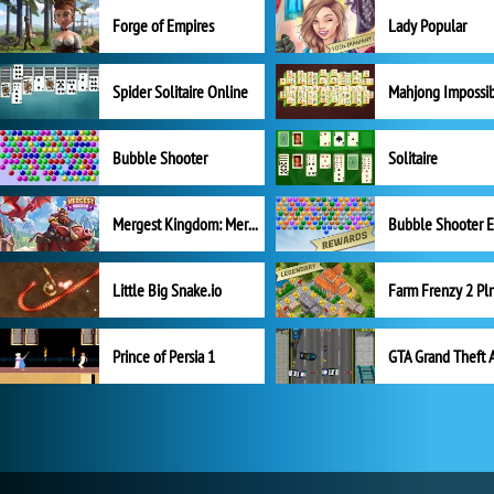
Forge of Empires
Lady Popular
Spider Solitaire Online
Mahjong Impossi
Bubble Shooter
Solitaire
Mergest Kingdom: Merge Puzzle
Little Big Snake.io
Prince of Persia 1
GTA Grand Theft 