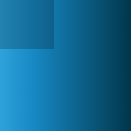
World of Tanks
1 822 575x