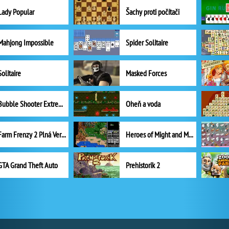
Lady Popular
Šachy proti počítači
Mahjong Impossible
Spider Solitaire
Solitaire
Masked Forces
Bubble Shooter Extreme
Oheň a voda
Farm Frenzy 2 Plná Verze
Heroes of Might and Magic II
GTA Grand Theft Auto
Prehistorik 2