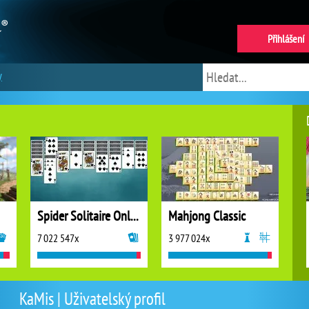
Přihlášení
y
Spider Solitaire Online
Mahjong Classic
7 022 547x
3 977 024x
KaMis | Uživatelský profil