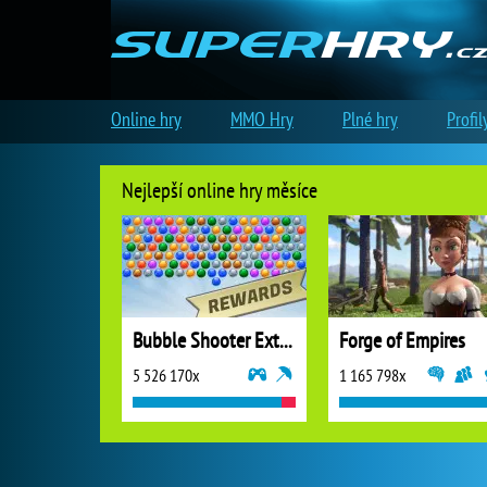
Online hry
MMO Hry
Plné hry
Profil
Nejlepší online hry měsíce
Bubble Shooter Extreme
Forge of Empires
5 526 170x
1 165 798x