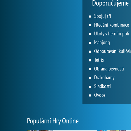
Doporučujeme
Spojuj tři
Hledání kombinace
Úkoly v herním poli
Mahjong
Odbourávání kuliče
Tetris
Obrana pevnosti
Drakohamy
Sladkosti
Ovoce
Populární Hry Online