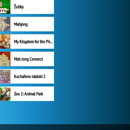
Žolíky
Mahjong
My Kingdom for the Princess Plná verze
Mah Jong Connect
Kuchařovo nádobí 2
Zoo 2: Animal Park