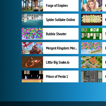
Forge of Empires
Spider Solitaire Online
Bubble Shooter
Mergest Kingdom: Merge Puzzle
Little Big Snake.io
Prince of Persia 1