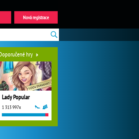
Nová registrace
Doporučené hry
Lady Popular
1 313 997x