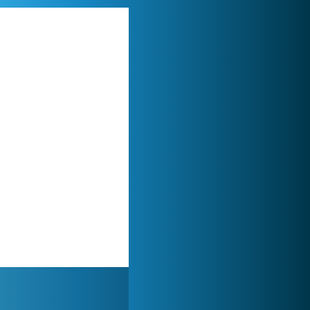
Forge of Empires
1 165 798x
My Free Zoo
1 007 525x