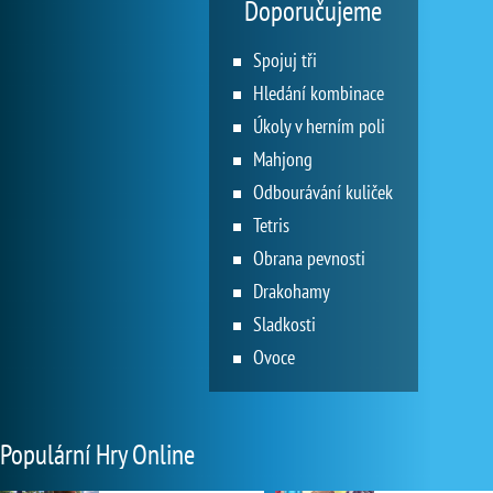
Doporučujeme
Spojuj tři
Hledání kombinace
Úkoly v herním poli
Mahjong
Odbourávání kuliček
Tetris
Obrana pevnosti
Drakohamy
Sladkosti
Ovoce
Populární Hry Online