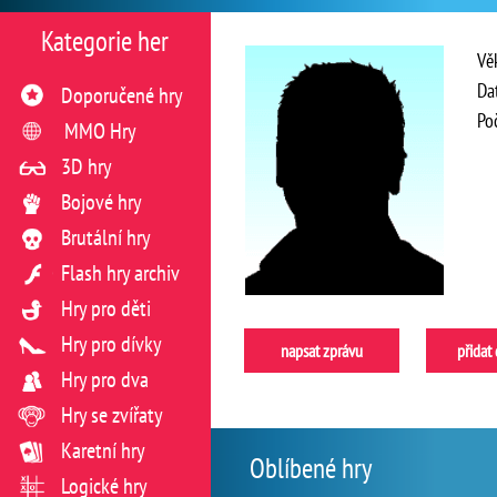
Kategorie her
Vě
Da
Doporučené hry
Po
MMO Hry
3D hry
Bojové hry
Brutální hry
Flash hry archiv
Hry pro děti
Hry pro dívky
napsat zprávu
přidat
Hry pro dva
Hry se zvířaty
Karetní hry
Oblíbené hry
Logické hry