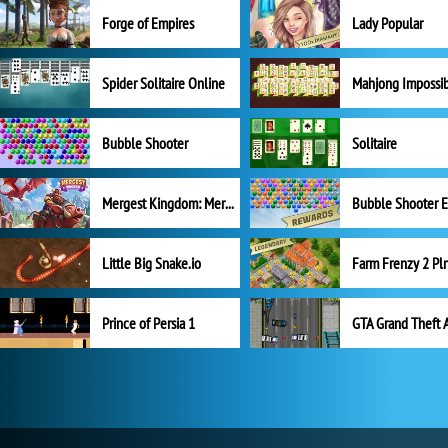
Forge of Empires
Lady Popular
Spider Solitaire Online
Mahjong Impossi
Bubble Shooter
Solitaire
Mergest Kingdom: Merge Puzzle
Little Big Snake.io
Prince of Persia 1
GTA Grand Theft 