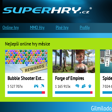
Online hry
MMO Hry
Plné hry
Profily
Nejlepší online hry měsíce
Bubble Shooter Extreme
Forge of Empires
5 527 707x
1 165 913x
7 024 
Gilmilodor