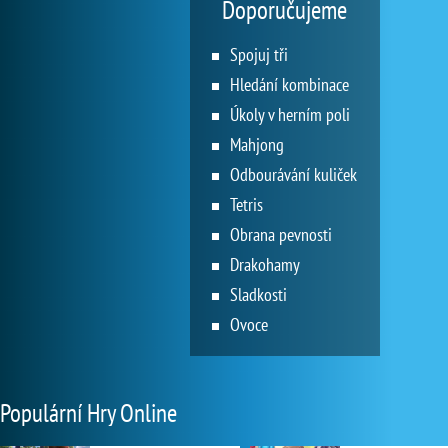
Doporučujeme
Spojuj tři
Hledání kombinace
Úkoly v herním poli
Mahjong
Odbourávání kuliček
Tetris
Obrana pevnosti
Drakohamy
Sladkosti
Ovoce
Populární Hry Online