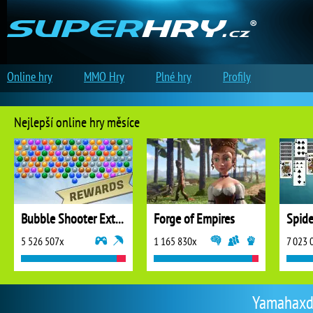
Online hry
MMO Hry
Plné hry
Profily
Nejlepší online hry měsíce
Bubble Shooter Extreme
Forge of Empires
5 526 507x
1 165 830x
7 023 
Yamahaxds 