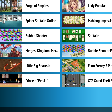
Forge of Empires
Lady Popular
Spider Solitaire Online
Mahjong Impossi
Bubble Shooter
Solitaire
Mergest Kingdom: Merge Puzzle
Little Big Snake.io
Prince of Persia 1
GTA Grand Theft 