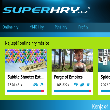
Online hry
MMO Hry
Plné hry
Profily
Nejlepší online hry měsíce
Bubble Shooter Extreme
Forge of Empires
5 526 481x
1 165 822x
7 022 
Kenjax4 