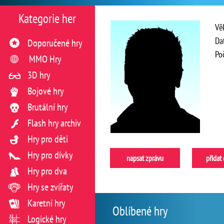
Kategorie her
Vě
Da
Doporučené hry
Po
MMO Hry
3D hry
Bojové hry
Brutální hry
Flash hry archiv
Hry pro děti
Hry pro dívky
napsat zprávu
přidat
Hry pro dva
Hry se zvířaty
Karetní hry
Oblíbené hry
Logické hry