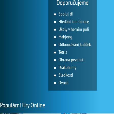
Doporučujeme
Spojuj tři
Hledání kombinace
Úkoly v herním poli
Mahjong
Odbourávání kuliček
Tetris
Obrana pevnosti
Drakohamy
Sladkosti
Ovoce
Populární Hry Online