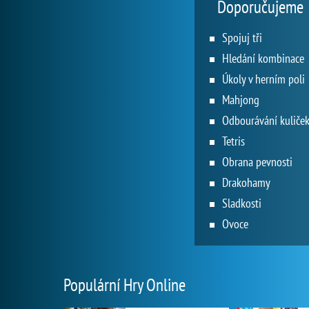
Doporučujeme
Spojuj tři
Hledání kombinace
Úkoly v herním poli
Mahjong
Odbourávání kuliče
Tetris
Obrana pevnosti
Drakohamy
Sladkosti
Ovoce
Populární Hry Online