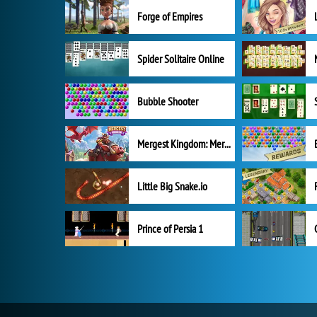
Forge of Empires
Spider Solitaire Online
Bubble Shooter
Mergest Kingdom: Merge Puzzle
Little Big Snake.io
Prince of Persia 1