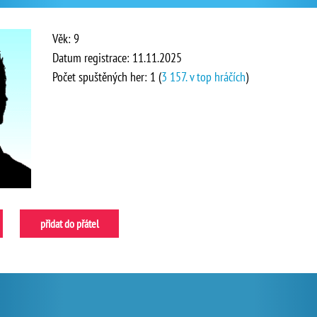
Věk: 9
Datum registrace: 11.11.2025
Počet spuštěných her: 1 (
3 157. v top hráčích
)
přidat do přátel