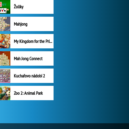
Žolíky
Mahjong
My Kingdom for the Princess Plná verze
Mah Jong Connect
Kuchařovo nádobí 2
Zoo 2: Animal Park