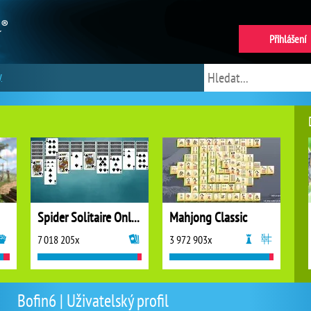
Přihlášení
y
Spider Solitaire Online
Mahjong Classic
7 018 205x
3 972 903x
Bofin6 | Uživatelský profil