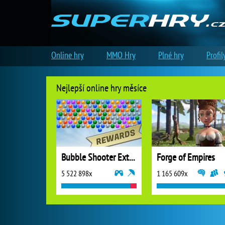
Online hry
MMO Hry
Plné hry
Profil
Nejlepší online hry měsíce
Bubble Shooter Extreme
Forge of Empires
5 522 898x
1 165 609x