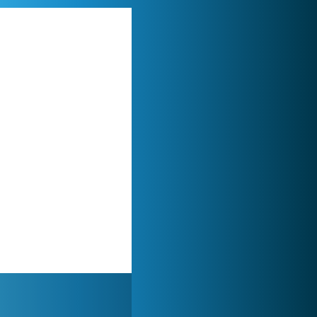
Forge of Empires
1 165 609x
My Free Zoo
1 007 424x