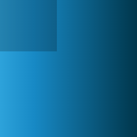
World of Tanks
1 822 468x