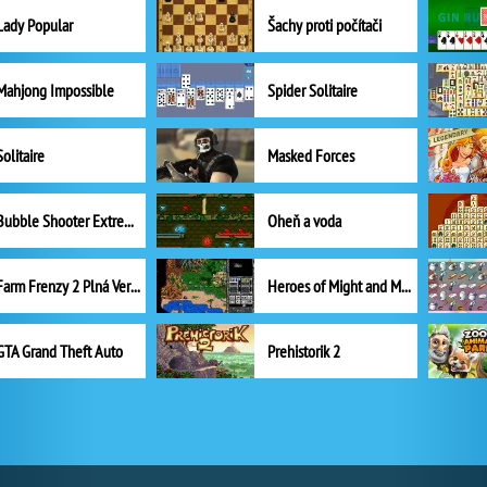
Lady Popular
Šachy proti počítači
Mahjong Impossible
Spider Solitaire
Solitaire
Masked Forces
Bubble Shooter Extreme
Oheň a voda
Farm Frenzy 2 Plná Verze
Heroes of Might and Magic II
GTA Grand Theft Auto
Prehistorik 2