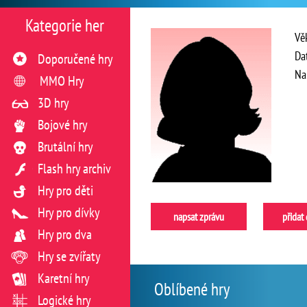
Kategorie her
Vě
Da
Doporučené hry
Na
MMO Hry
3D hry
Bojové hry
Brutální hry
Flash hry archiv
Hry pro děti
Hry pro dívky
napsat zprávu
přidat
Hry pro dva
Hry se zvířaty
Karetní hry
Oblíbené hry
Logické hry