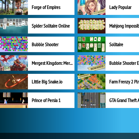
Forge of Empires
Lady Popular
Spider Solitaire Online
Mahjong Impossi
Bubble Shooter
Solitaire
Mergest Kingdom: Merge Puzzle
Little Big Snake.io
Prince of Persia 1
GTA Grand Theft 