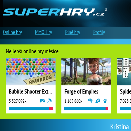
Online hry
MMO Hry
Plné hry
Profily
Nejlepší online hry měsíce
Bubble Shooter Extreme
Forge of Empires
5 527 092x
1 165 860x
7 023 
Kristina 