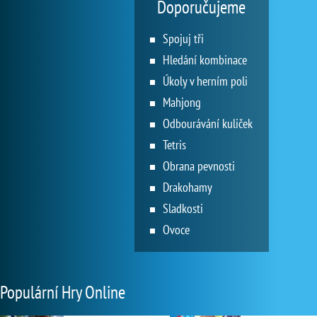
Doporučujeme
Spojuj tři
Hledání kombinace
Úkoly v herním poli
Mahjong
Odbourávání kuliček
Tetris
Obrana pevnosti
Drakohamy
Sladkosti
Ovoce
Populární Hry Online