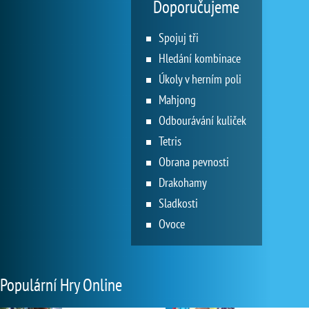
Doporučujeme
Spojuj tři
Hledání kombinace
Úkoly v herním poli
Mahjong
Odbourávání kuliček
Tetris
Obrana pevnosti
Drakohamy
Sladkosti
Ovoce
Populární Hry Online