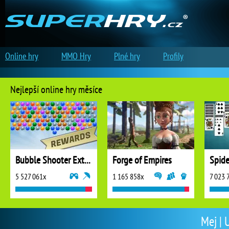
Online hry
MMO Hry
Plné hry
Profily
Nejlepší online hry měsíce
Bubble Shooter Extreme
Forge of Empires
5 527 061x
1 165 858x
7 023 
Mej | 