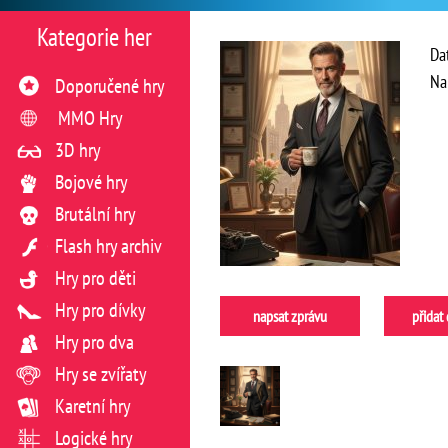
Kategorie her
Da
Na
Doporučené hry
MMO Hry
3D hry
Bojové hry
Brutální hry
Flash hry archiv
Hry pro děti
Hry pro dívky
napsat zprávu
přidat
Hry pro dva
Hry se zvířaty
Karetní hry
Logické hry