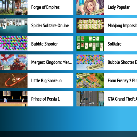
Forge of Empires
Lady Popular
Spider Solitaire Online
Mahjong Impossi
Bubble Shooter
Solitaire
Mergest Kingdom: Merge Puzzle
Little Big Snake.io
Prince of Persia 1
GTA Grand Theft 