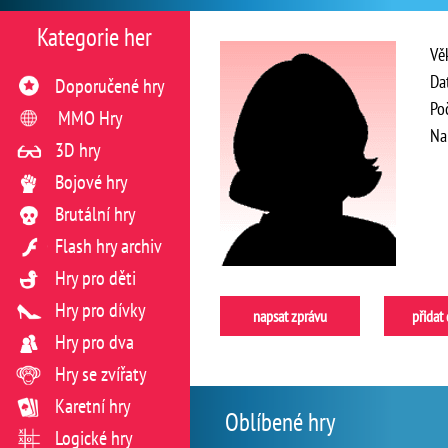
Kategorie her
Vě
Da
Doporučené hry
Po
MMO Hry
Na
3D hry
Bojové hry
Brutální hry
Flash hry archiv
Hry pro děti
Hry pro dívky
napsat zprávu
přidat
Hry pro dva
Hry se zvířaty
Karetní hry
Oblíbené hry
Logické hry