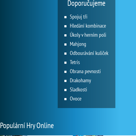
Doporučujeme
Spojuj tři
Hledání kombinace
Úkoly v herním poli
Mahjong
Odbourávání kuliček
Tetris
Obrana pevnosti
Drakohamy
Sladkosti
Ovoce
Populární Hry Online