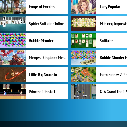
Forge of Empires
Lady Popular
Spider Solitaire Online
Mahjong Impossi
Bubble Shooter
Solitaire
Mergest Kingdom: Merge Puzzle
Little Big Snake.io
Prince of Persia 1
GTA Grand Theft 