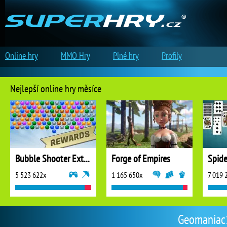
Online hry
MMO Hry
Plné hry
Profily
Nejlepší online hry měsíce
Bubble Shooter Extreme
Forge of Empires
5 523 622x
1 165 650x
7 019 
Geomaniac13