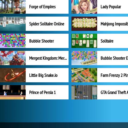
Forge of Empires
Lady Popular
Spider Solitaire Online
Mahjong Impossi
Bubble Shooter
Solitaire
Mergest Kingdom: Merge Puzzle
Little Big Snake.io
Prince of Persia 1
GTA Grand Theft 