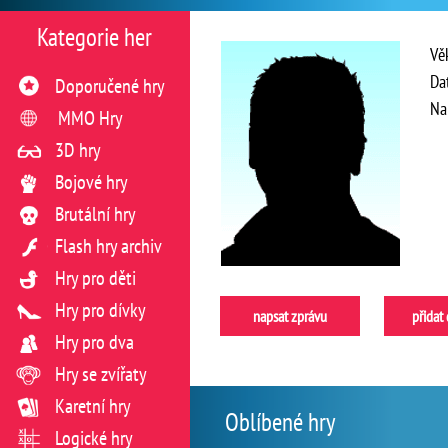
Kategorie her
Vě
Da
Doporučené hry
Na
MMO Hry
3D hry
Bojové hry
Brutální hry
Flash hry archiv
Hry pro děti
Hry pro dívky
napsat zprávu
přidat
Hry pro dva
Hry se zvířaty
Karetní hry
Oblíbené hry
Logické hry