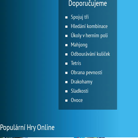
Doporučujeme
Spojuj tři
Hledání kombinace
Úkoly v herním poli
Mahjong
Odbourávání kuliček
Tetris
Obrana pevnosti
Drakohamy
Sladkosti
Ovoce
Populární Hry Online