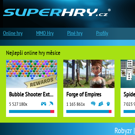
Online hry
MMO Hry
Plné hry
Profily
Nejlepší online hry měsíce
Bubble Shooter Extreme
Forge of Empires
5 527 180x
1 165 861x
7 023 
Robyzr |