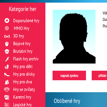
Kategorie her
Vě
Da
Doporučené hry
Po
MMO Hry
3D hry
Bojové hry
Brutální hry
Flash hry archiv
Hry pro děti
Hry pro dívky
napsat zprávu
přidat
Hry pro dva
Hry se zvířaty
Karetní hry
Oblíbené hry
Logické hry