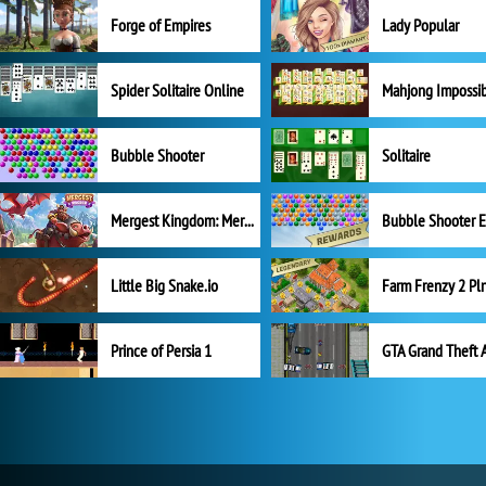
Forge of Empires
Lady Popular
Spider Solitaire Online
Mahjong Impossi
Bubble Shooter
Solitaire
Mergest Kingdom: Merge Puzzle
Little Big Snake.io
Prince of Persia 1
GTA Grand Theft 