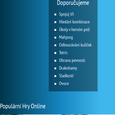
Doporučujeme
Spojuj tři
Hledání kombinace
Úkoly v herním poli
Mahjong
Odbourávání kuliček
Tetris
Obrana pevnosti
Drakohamy
Sladkosti
Ovoce
Populární Hry Online