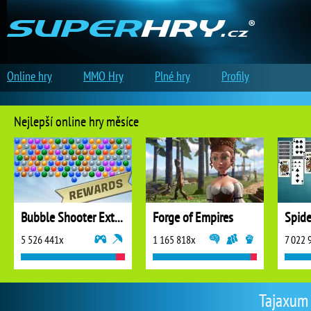
Online hry
MMO Hry
Plné hry
Profily
Nejlepší online hry měsíce
Bubble Shooter Extreme
Forge of Empires
5 526 441x
1 165 818x
7 022 
Tajaxum 