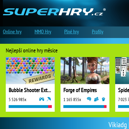
Online hry
MMO Hry
Plné hry
Profily
Nejlepší online hry měsíce
Bubble Shooter Extreme
Forge of Empires
5 526 985x
1 165 855x
7 023 
Vikiadg 