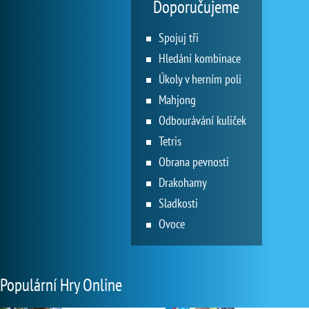
Doporučujeme
Spojuj tři
Hledání kombinace
Úkoly v herním poli
Mahjong
Odbourávání kuliček
Tetris
Obrana pevnosti
Drakohamy
Sladkosti
Ovoce
Populární Hry Online