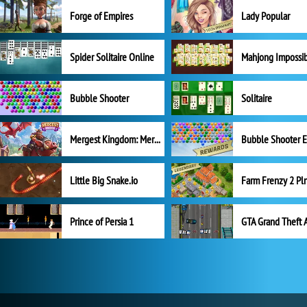
Forge of Empires
Lady Popular
Spider Solitaire Online
Mahjong Impossi
Bubble Shooter
Solitaire
Mergest Kingdom: Merge Puzzle
Little Big Snake.io
Prince of Persia 1
GTA Grand Theft 