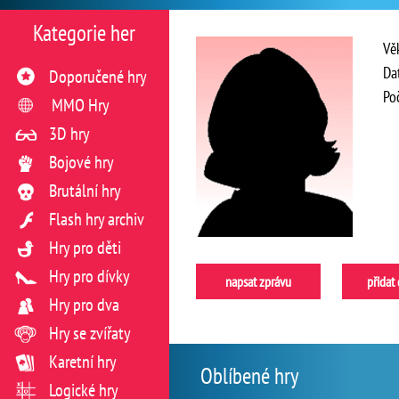
Kategorie her
Vě
Da
Doporučené hry
Po
MMO Hry
3D hry
Bojové hry
Brutální hry
Flash hry archiv
Hry pro děti
Hry pro dívky
napsat zprávu
přidat
Hry pro dva
Hry se zvířaty
Karetní hry
Oblíbené hry
Logické hry