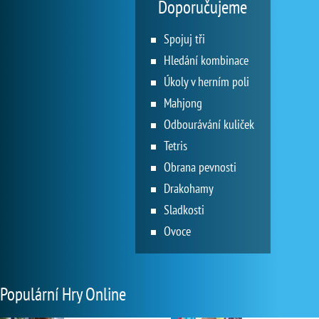
Doporučujeme
Spojuj tři
Hledání kombinace
Úkoly v herním poli
Mahjong
Odbourávání kuliček
Tetris
Obrana pevnosti
Drakohamy
Sladkosti
Ovoce
Populární Hry Online