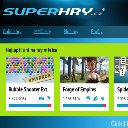
Online hry
MMO Hry
Plné hry
Profily
Nejlepší online hry měsíce
Bubble Shooter Extreme
Forge of Empires
5 522 906x
1 165 610x
7 018 
Gklh | 