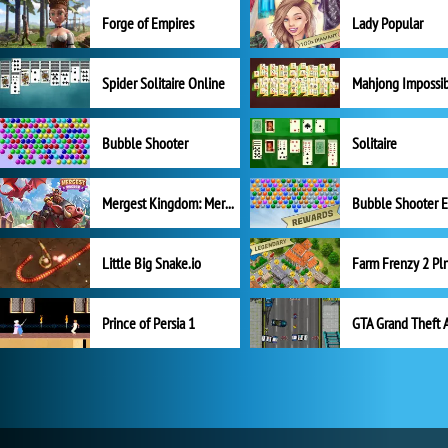
Forge of Empires
Lady Popular
Spider Solitaire Online
Mahjong Impossi
Bubble Shooter
Solitaire
Mergest Kingdom: Merge Puzzle
Little Big Snake.io
Prince of Persia 1
GTA Grand Theft 