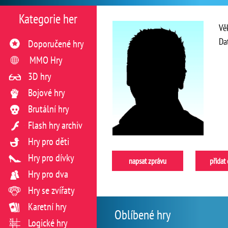
Kategorie her
Vě
Da
Doporučené hry
MMO Hry
3D hry
Bojové hry
Brutální hry
Flash hry archiv
Hry pro děti
Hry pro dívky
napsat zprávu
přidat
Hry pro dva
Hry se zvířaty
Karetní hry
Oblíbené hry
Logické hry