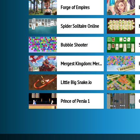
Forge of Empires
Spider Solitaire Online
Bubble Shooter
Mergest Kingdom: Merge Puzzle
Little Big Snake.io
Prince of Persia 1