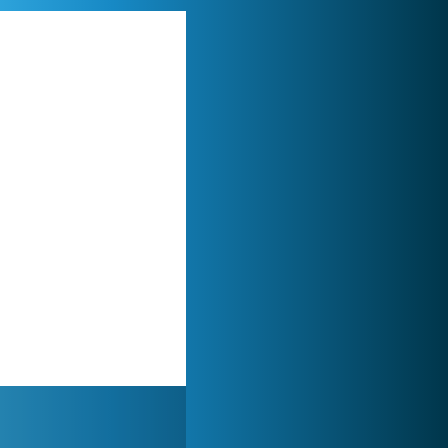
My Free Zoo
1 007 525x
Zoo 2: Animal Park
244 962x