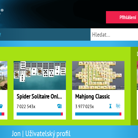
Přihlášení
y
Spider Solitaire Online
Mahjong Classic
7 022 543x
3 977 023x
Jon | Uživatelský profil