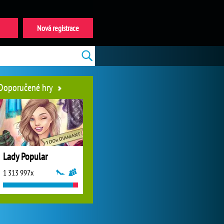
Nová registrace
Doporučené hry
Lady Popular
1 313 997x