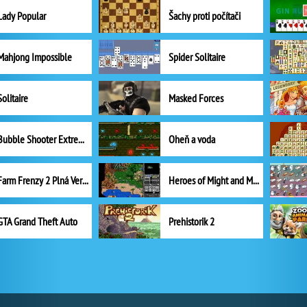
Lady Popular
Šachy proti počítači
Mahjong Impossible
Spider Solitaire
Solitaire
Masked Forces
Bubble Shooter Extreme
Oheň a voda
Farm Frenzy 2 Plná Verze
Heroes of Might and Magic II
GTA Grand Theft Auto
Prehistorik 2