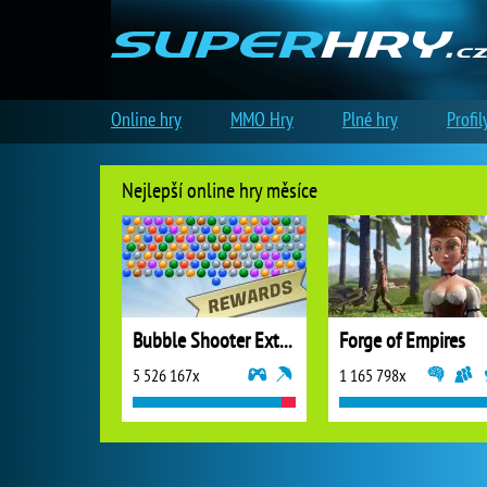
Online hry
MMO Hry
Plné hry
Profil
Nejlepší online hry měsíce
Bubble Shooter Extreme
Forge of Empires
5 526 167x
1 165 798x