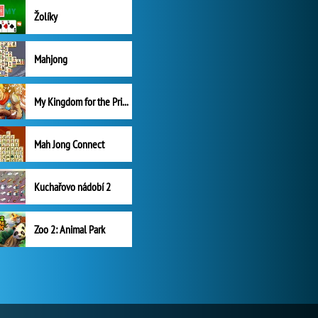
Žolíky
Mahjong
My Kingdom for the Princess Plná verze
Mah Jong Connect
Kuchařovo nádobí 2
Zoo 2: Animal Park