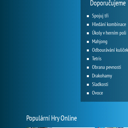
Doporučujeme
Spojuj tři
Hledání kombinace
Úkoly v herním poli
Mahjong
Odbourávání kuliče
Tetris
Obrana pevnosti
Drakohamy
Sladkosti
Ovoce
Populární Hry Online