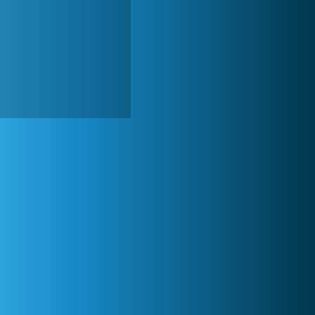
World of Tanks
1 822 575x