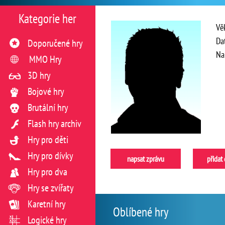
Kategorie her
Vě
Da
Doporučené hry
Na
MMO Hry
3D hry
Bojové hry
Brutální hry
Flash hry archiv
Hry pro děti
Hry pro dívky
napsat zprávu
přidat
Hry pro dva
Hry se zvířaty
Karetní hry
Oblíbené hry
Logické hry