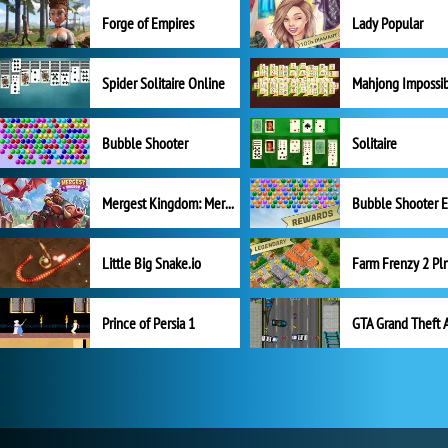
Forge of Empires
Lady Popular
Spider Solitaire Online
Mahjong Impossi
Bubble Shooter
Solitaire
Mergest Kingdom: Merge Puzzle
Little Big Snake.io
Prince of Persia 1
GTA Grand Theft 