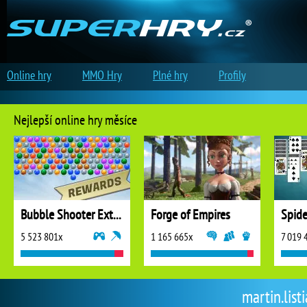
Online hry
MMO Hry
Plné hry
Profily
Nejlepší online hry měsíce
Bubble Shooter Extreme
Forge of Empires
5 523 801x
1 165 665x
7 019 
martin.listi