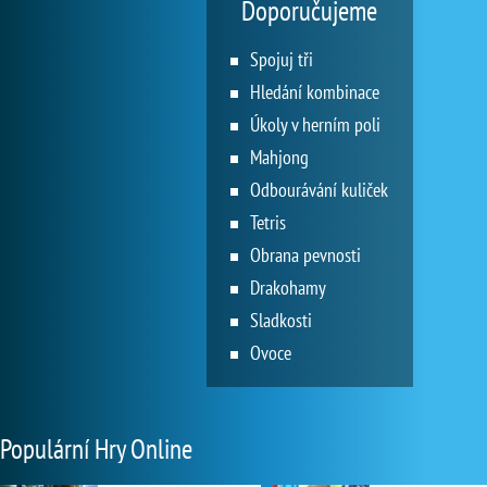
Doporučujeme
Spojuj tři
Hledání kombinace
Úkoly v herním poli
Mahjong
Odbourávání kuliček
Tetris
Obrana pevnosti
Drakohamy
Sladkosti
Ovoce
Populární Hry Online