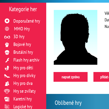
Kategorie her
Vě
Da
Doporučené hry
Na
MMO Hry
3D hry
Bojové hry
Brutální hry
Flash hry archiv
Hry pro děti
Hry pro dívky
napsat zprávu
přidat
Hry pro dva
Hry se zvířaty
Karetní hry
Oblíbené hry
Logické hry