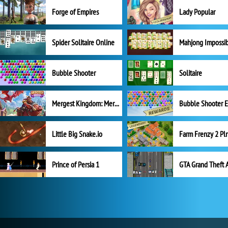
Forge of Empires
Lady Popular
Spider Solitaire Online
Mahjong Impossi
Bubble Shooter
Solitaire
Mergest Kingdom: Merge Puzzle
Little Big Snake.io
Prince of Persia 1
GTA Grand Theft 