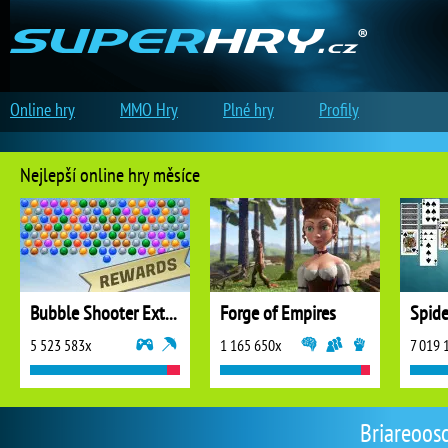
Online hry
MMO Hry
Plné hry
Profily
Nejlepší online hry měsíce
Bubble Shooter Extreme
Forge of Empires
5 523 583x
1 165 650x
7 019 
Briareoosc