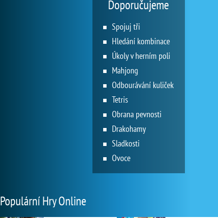
Doporučujeme
Spojuj tři
Hledání kombinace
Úkoly v herním poli
Mahjong
Odbourávání kuliček
Tetris
Obrana pevnosti
Drakohamy
Sladkosti
Ovoce
Populární Hry Online