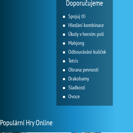
Doporučujeme
Spojuj tři
Hledání kombinace
Úkoly v herním poli
Mahjong
Odbourávání kuliček
Tetris
Obrana pevnosti
Drakohamy
Sladkosti
Ovoce
Populární Hry Online