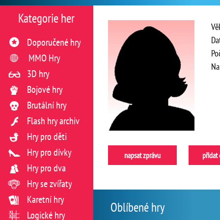
Kategorie her
Vě
Da
Doporučené hry
Po
MMO Hry
Na
3D hry
Bojové hry
Brutální hry
Flash hry archiv
Hry pro děti
Hry pro dívky
napsat zprávu
přidat
Hry pro dva
Hry se zvířaty
Karetní hry
Oblíbené hry
Logické hry