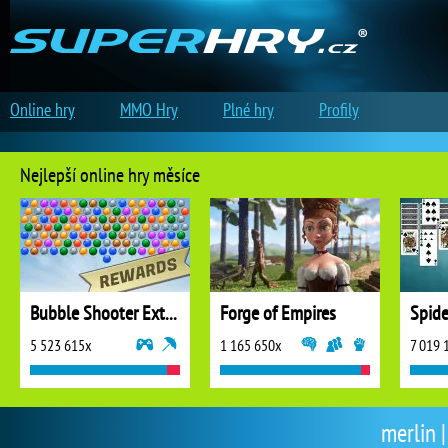
Online hry
MMO Hry
Plné hry
Profily
Nejlepší online hry měsíce
Bubble Shooter Extreme
Forge of Empires
5 523 615x
1 165 650x
7 019 
merlin |