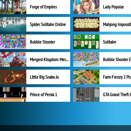
Forge of Empires
Lady Popular
Spider Solitaire Online
Mahjong Impossi
Bubble Shooter
Solitaire
Mergest Kingdom: Merge Puzzle
Little Big Snake.io
Prince of Persia 1
GTA Grand Theft 