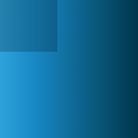
Forge of Empires
1 165 601x