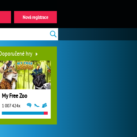
Nová registrace
Doporučené hry
My Free Zoo
1 007 424x