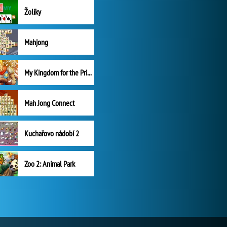
Žolíky
Mahjong
My Kingdom for the Princess Plná verze
Mah Jong Connect
Kuchařovo nádobí 2
Zoo 2: Animal Park