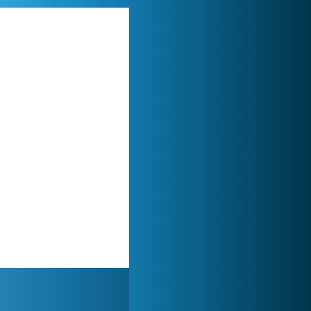
Lady Popular
1 313 748x
World of Tanks
1 822 468x