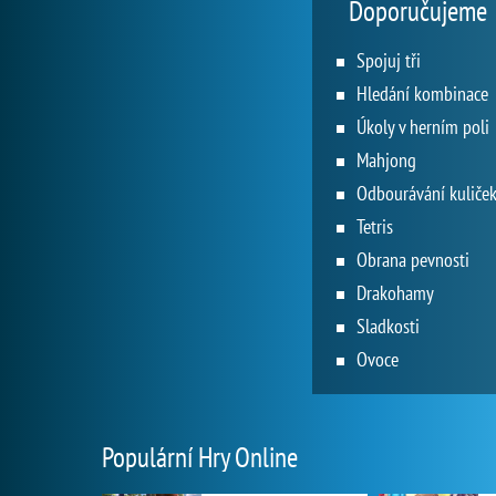
Doporučujeme
Spojuj tři
Hledání kombinace
Úkoly v herním poli
Mahjong
Odbourávání kuliče
Tetris
Obrana pevnosti
Drakohamy
Sladkosti
Ovoce
Populární Hry Online