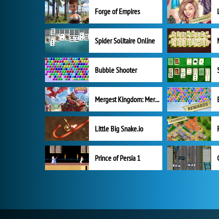
Forge of Empires
Spider Solitaire Online
Bubble Shooter
Mergest Kingdom: Merge Puzzle
Little Big Snake.io
Prince of Persia 1