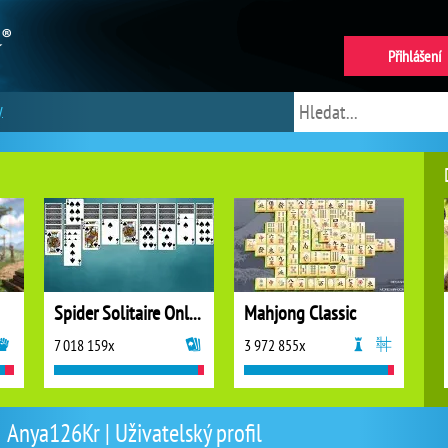
Přihlášení
y
Spider Solitaire Online
Mahjong Classic
7 018 159x
3 972 855x
Anya126Kr | Uživatelský profil