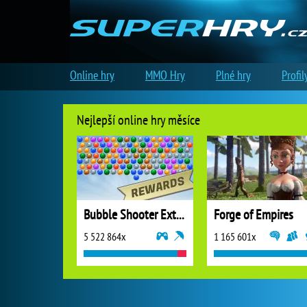
Online hry
MMO Hry
Plné hry
Profil
Nejlepší online hry měsíce
Bubble Shooter Extreme
Forge of Empires
5 522 864x
1 165 601x