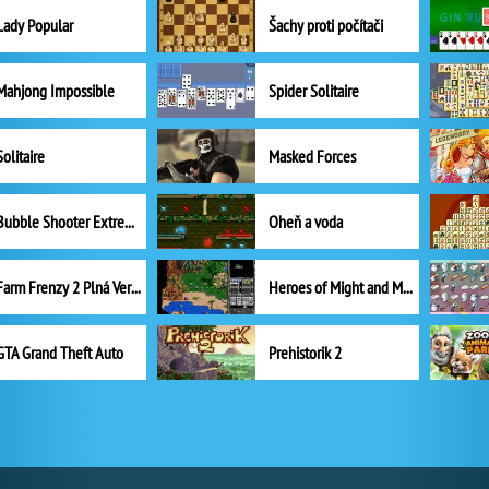
Lady Popular
Šachy proti počítači
Mahjong Impossible
Spider Solitaire
Solitaire
Masked Forces
Bubble Shooter Extreme
Oheň a voda
Farm Frenzy 2 Plná Verze
Heroes of Might and Magic II
GTA Grand Theft Auto
Prehistorik 2