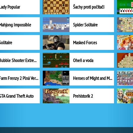
Lady Popular
Šachy proti počítači
Mahjong Impossible
Spider Solitaire
Solitaire
Masked Forces
Bubble Shooter Extreme
Oheň a voda
Farm Frenzy 2 Plná Verze
Heroes of Might and Magic II
GTA Grand Theft Auto
Prehistorik 2