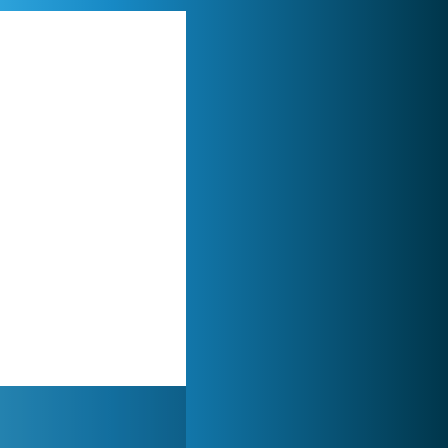
Lady Popular
1 313 854x
Zoo 2: Animal Park
244 827x