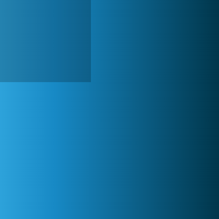
World of Tanks
1 822 507x