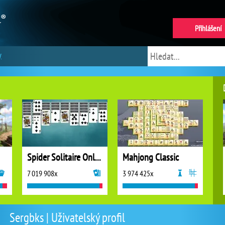
Přihlášení
y
Spider Solitaire Online
Mahjong Classic
7 019 908x
3 974 425x
Sergbks | Uživatelský profil