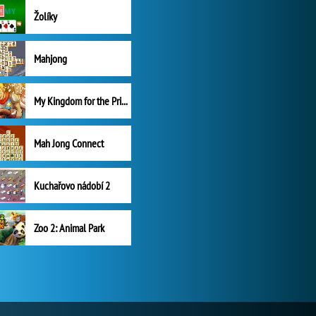
Žolíky
Mahjong
My Kingdom for the Princess Plná verze
Mah Jong Connect
Kuchařovo nádobí 2
Zoo 2: Animal Park