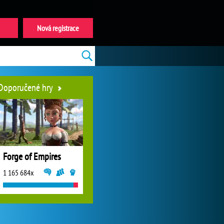
Nová registrace
Doporučené hry
Forge of Empires
1 165 684x