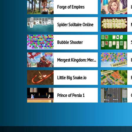
Forge of Empires
Spider Solitaire Online
Bubble Shooter
Mergest Kingdom: Merge Puzzle
Little Big Snake.io
Prince of Persia 1