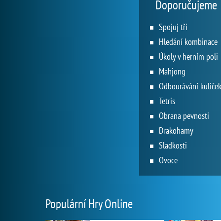
Doporučujeme
Spojuj tři
Hledání kombinace
Úkoly v herním poli
Mahjong
Odbourávání kuliče
Tetris
Obrana pevnosti
Drakohamy
Sladkosti
Ovoce
Populární Hry Online