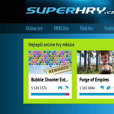
Online hry
MMO Hry
Plné hry
Profil
Nejlepší online hry měsíce
Bubble Shooter Extreme
Forge of Empires
5 524 137x
1 165 684x