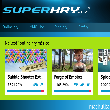
Online hry
MMO Hry
Plné hry
Profily
Nejlepší online hry měsíce
Bubble Shooter Extreme
Forge of Empires
5 524 232x
1 165 690x
7 020 
machulkas 