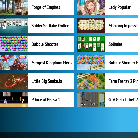
Forge of Empires
Lady Popular
Spider Solitaire Online
Mahjong Impossi
Bubble Shooter
Solitaire
Mergest Kingdom: Merge Puzzle
Little Big Snake.io
Prince of Persia 1
GTA Grand Theft 