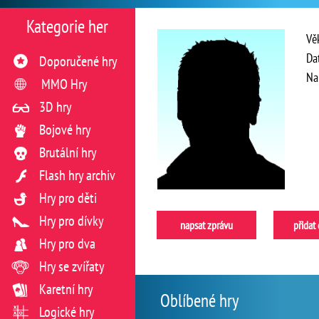
Kategorie her
Vě
Da
Doporučené hry
Na
MMO Hry
3D hry
Bojové hry
Brutální hry
Flash hry archiv
Hry pro děti
Hry pro dívky
napsat zprávu
přidat
Hry pro dva
Hry se zvířaty
Karetní hry
Oblíbené hry
Logické hry