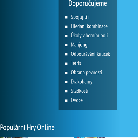
Doporučujeme
Spojuj tři
Hledání kombinace
Úkoly v herním poli
Mahjong
Odbourávání kuliček
Tetris
Obrana pevnosti
Drakohamy
Sladkosti
Ovoce
Populární Hry Online