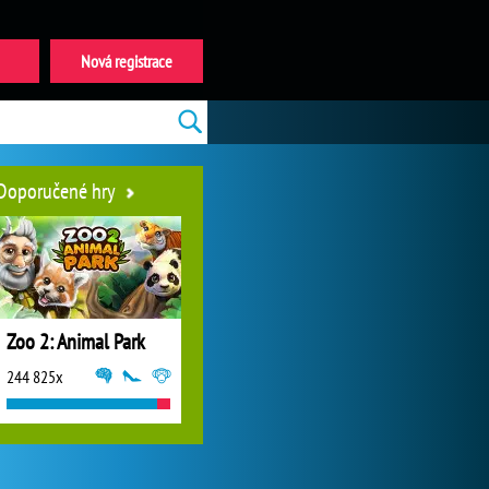
Nová registrace
Doporučené hry
Zoo 2: Animal Park
244 825x