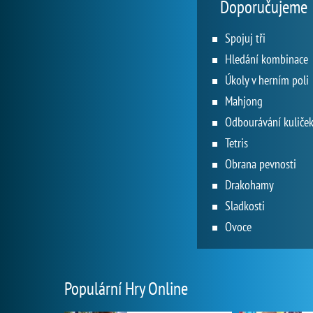
Doporučujeme
Spojuj tři
Hledání kombinace
Úkoly v herním poli
Mahjong
Odbourávání kuliče
Tetris
Obrana pevnosti
Drakohamy
Sladkosti
Ovoce
Populární Hry Online