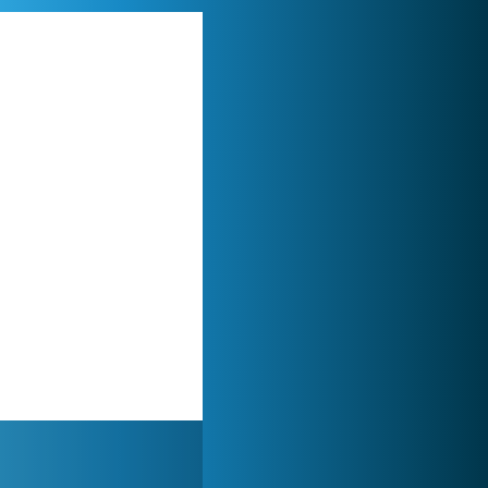
Forge of Empires
1 165 676x
My Free Zoo
1 007 462x