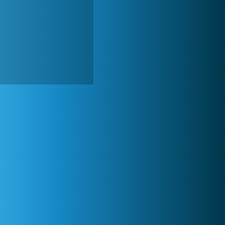
World of Tanks
1 822 504x