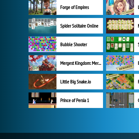
Forge of Empires
Spider Solitaire Online
Bubble Shooter
Mergest Kingdom: Merge Puzzle
Little Big Snake.io
Prince of Persia 1