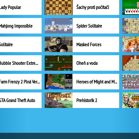
Lady Popular
Šachy proti počítači
Mahjong Impossible
Spider Solitaire
Solitaire
Masked Forces
Bubble Shooter Extreme
Oheň a voda
Farm Frenzy 2 Plná Verze
Heroes of Might and Magic II
GTA Grand Theft Auto
Prehistorik 2