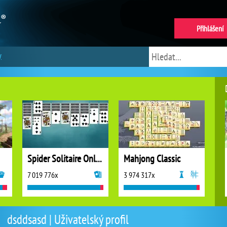
Přihlášení
y
Spider Solitaire Online
Mahjong Classic
7 019 776x
3 974 317x
dsddsasd | Uživatelský profil