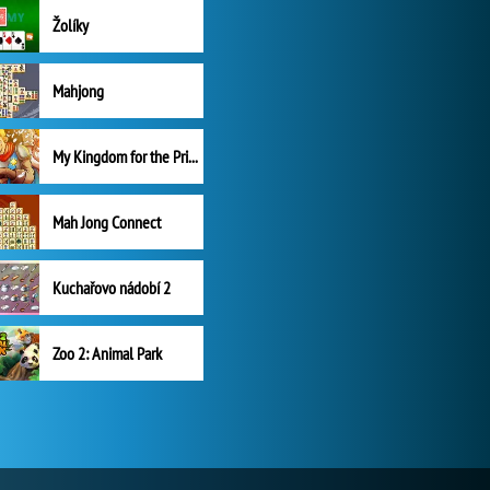
Žolíky
Mahjong
My Kingdom for the Princess Plná verze
Mah Jong Connect
Kuchařovo nádobí 2
Zoo 2: Animal Park