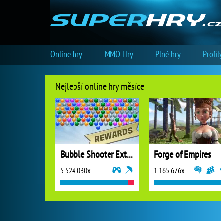
Online hry
MMO Hry
Plné hry
Profil
Nejlepší online hry měsíce
Bubble Shooter Extreme
Forge of Empires
5 524 030x
1 165 676x