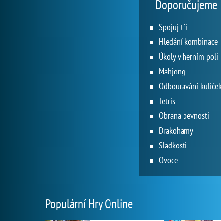
Doporučujeme
Spojuj tři
Hledání kombinace
Úkoly v herním poli
Mahjong
Odbourávání kuliče
Tetris
Obrana pevnosti
Drakohamy
Sladkosti
Ovoce
Populární Hry Online