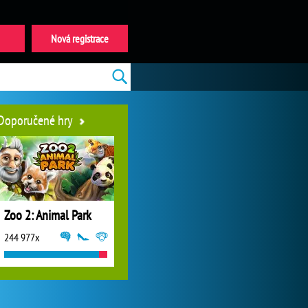
Nová registrace
Doporučené hry
Zoo 2: Animal Park
244 977x