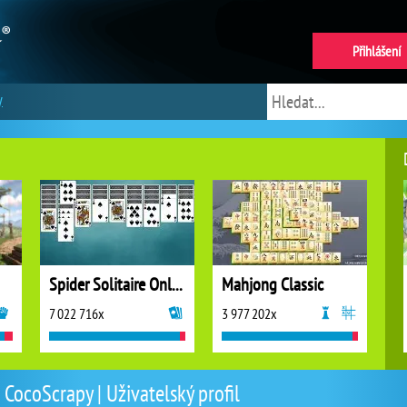
Přihlášení
y
Spider Solitaire Online
Mahjong Classic
7 022 716x
3 977 202x
CocoScrapy | Uživatelský profil