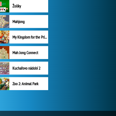
Žolíky
Mahjong
My Kingdom for the Princess Plná verze
Mah Jong Connect
Kuchařovo nádobí 2
Zoo 2: Animal Park