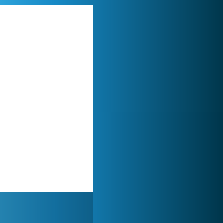
My Free Zoo
1 007 526x
World of Tanks
1 822 584x