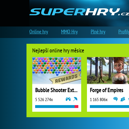
Online hry
MMO Hry
Plné hry
Profil
Nejlepší online hry měsíce
Bubble Shooter Extreme
Forge of Empires
5 526 274x
1 165 806x