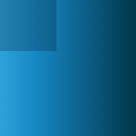
Forge of Empires
1 165 806x