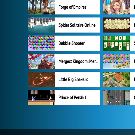
Forge of Empires
Spider Solitaire Online
Bubble Shooter
Mergest Kingdom: Merge Puzzle
Little Big Snake.io
Prince of Persia 1