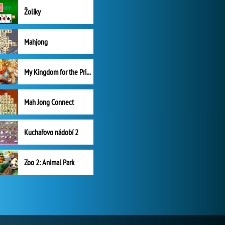
Žolíky
Mahjong
My Kingdom for the Princess Plná verze
Mah Jong Connect
Kuchařovo nádobí 2
Zoo 2: Animal Park