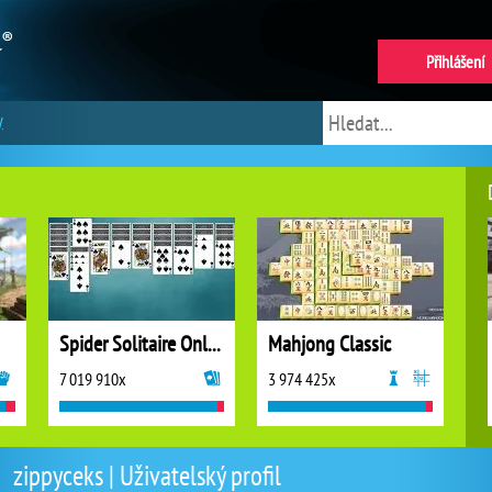
Přihlášení
y
Spider Solitaire Online
Mahjong Classic
7 019 910x
3 974 425x
zippyceks | Uživatelský profil