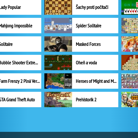
Lady Popular
Šachy proti počítači
Mahjong Impossible
Spider Solitaire
Solitaire
Masked Forces
Bubble Shooter Extreme
Oheň a voda
Farm Frenzy 2 Plná Verze
Heroes of Might and Magic II
GTA Grand Theft Auto
Prehistorik 2