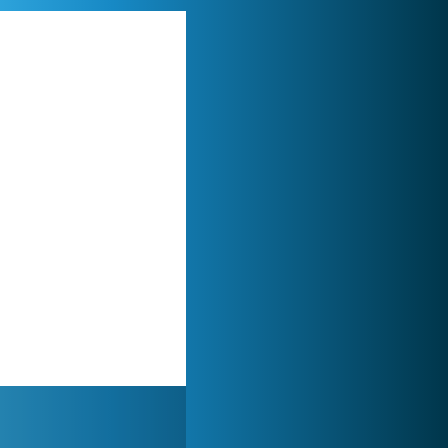
Lady Popular
1 313 854x
Forge of Empires
1 165 684x