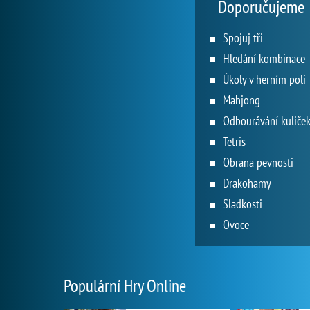
Doporučujeme
Spojuj tři
Hledání kombinace
Úkoly v herním poli
Mahjong
Odbourávání kuliče
Tetris
Obrana pevnosti
Drakohamy
Sladkosti
Ovoce
Populární Hry Online