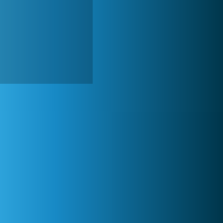
My Free Zoo
1 007 463x