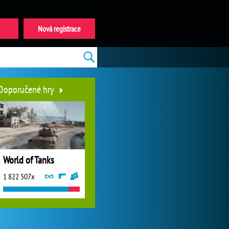
Nová registrace
Doporučené hry
World of Tanks
1 822 507x