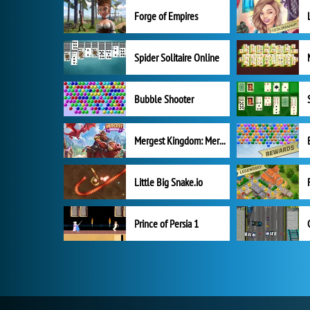
Forge of Empires
Spider Solitaire Online
Bubble Shooter
Mergest Kingdom: Merge Puzzle
Little Big Snake.io
Prince of Persia 1