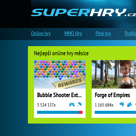
Online hry
MMO Hry
Plné hry
Profil
Nejlepší online hry měsíce
Bubble Shooter Extreme
Forge of Empires
5 524 137x
1 165 684x