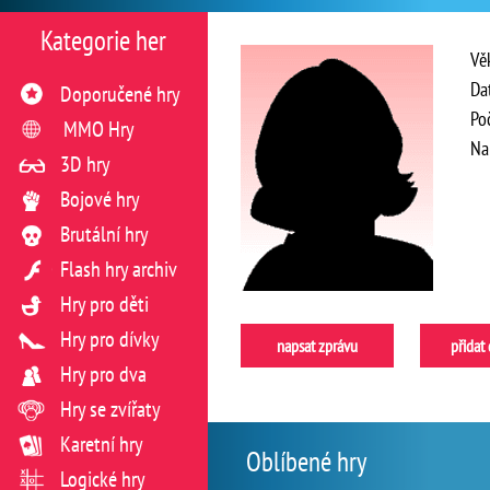
Kategorie her
Vě
Da
Doporučené hry
Po
MMO Hry
Na
3D hry
Bojové hry
Brutální hry
Flash hry archiv
Hry pro děti
Hry pro dívky
napsat zprávu
přidat
Hry pro dva
Hry se zvířaty
Karetní hry
Oblíbené hry
Logické hry