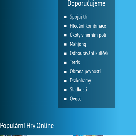
Doporučujeme
Spojuj tři
Hledání kombinace
Úkoly v herním poli
Mahjong
Odbourávání kuliček
Tetris
Obrana pevnosti
Drakohamy
Sladkosti
Ovoce
Populární Hry Online