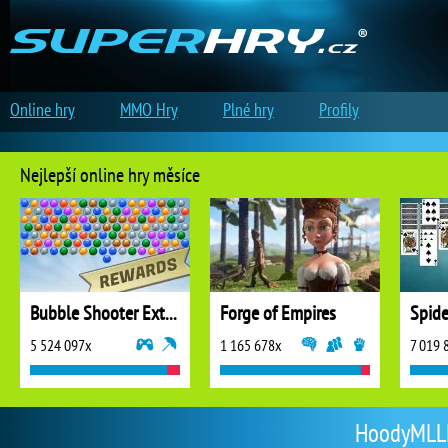
Online hry
MMO Hry
Plné hry
Profily
Nejlepší online hry měsíce
Bubble Shooter Extreme
Forge of Empires
5 524 097x
1 165 678x
7 019 
HoodyMLLM 