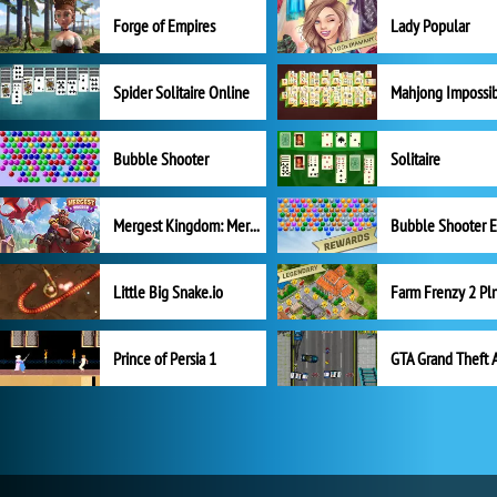
Forge of Empires
Lady Popular
Spider Solitaire Online
Mahjong Impossi
Bubble Shooter
Solitaire
Mergest Kingdom: Merge Puzzle
Little Big Snake.io
Prince of Persia 1
GTA Grand Theft 