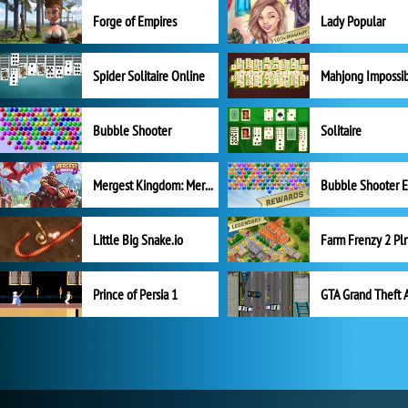
Forge of Empires
Lady Popular
Spider Solitaire Online
Mahjong Impossi
Bubble Shooter
Solitaire
Mergest Kingdom: Merge Puzzle
Little Big Snake.io
Prince of Persia 1
GTA Grand Theft 