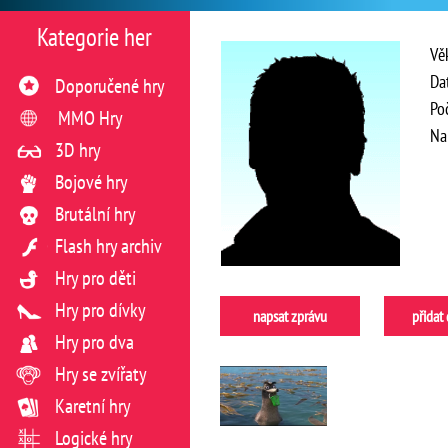
Kategorie her
Vě
Da
Doporučené hry
Po
MMO Hry
Na
3D hry
Bojové hry
Brutální hry
Flash hry archiv
Hry pro děti
Hry pro dívky
napsat zprávu
přidat
Hry pro dva
Hry se zvířaty
Karetní hry
Logické hry