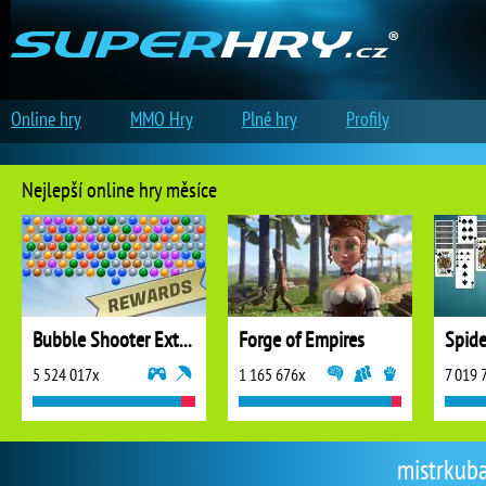
Online hry
MMO Hry
Plné hry
Profily
Nejlepší online hry měsíce
Bubble Shooter Extreme
Forge of Empires
5 524 017x
1 165 676x
7 019 
mistrkuba