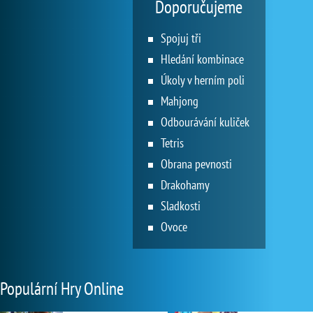
Doporučujeme
Spojuj tři
Hledání kombinace
Úkoly v herním poli
Mahjong
Odbourávání kuliček
Tetris
Obrana pevnosti
Drakohamy
Sladkosti
Ovoce
Populární Hry Online