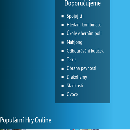
Doporučujeme
Spojuj tři
Hledání kombinace
Úkoly v herním poli
Mahjong
Odbourávání kuliček
Tetris
Obrana pevnosti
Drakohamy
Sladkosti
Ovoce
Populární Hry Online