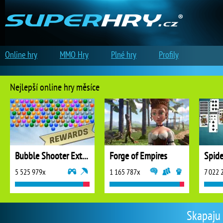
Online hry
MMO Hry
Plné hry
Profily
Nejlepší online hry měsíce
Bubble Shooter Extreme
Forge of Empires
5 525 979x
1 165 787x
7 022 
Skapaju 