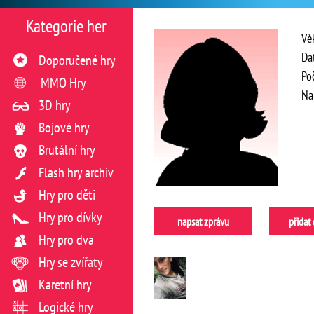
Kategorie her
Vě
Da
Doporučené hry
Po
MMO Hry
Na
3D hry
Bojové hry
Brutální hry
Flash hry archiv
Hry pro děti
Hry pro dívky
napsat zprávu
přidat
Hry pro dva
Hry se zvířaty
Karetní hry
Logické hry