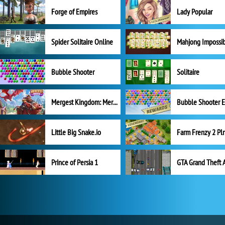
Forge of Empires
Lady Popular
Spider Solitaire Online
Mahjong Impossi
Bubble Shooter
Solitaire
Mergest Kingdom: Merge Puzzle
Little Big Snake.io
Prince of Persia 1
GTA Grand Theft 