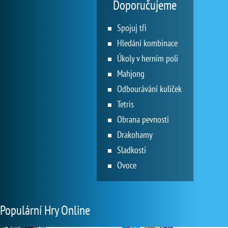
Doporučujeme
Spojuj tři
Hledání kombinace
Úkoly v herním poli
Mahjong
Odbourávání kuliček
Tetris
Obrana pevnosti
Drakohamy
Sladkosti
Ovoce
Populární Hry Online