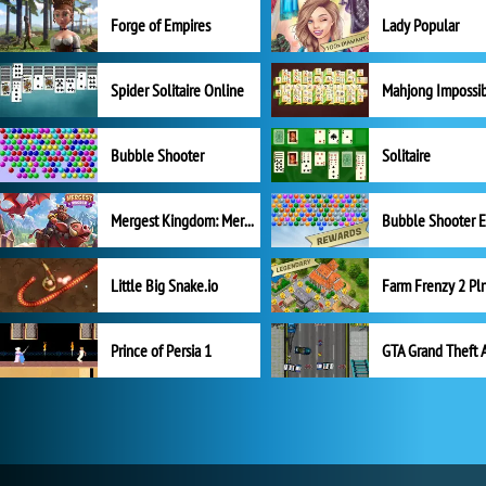
Forge of Empires
Lady Popular
Spider Solitaire Online
Mahjong Impossi
Bubble Shooter
Solitaire
Mergest Kingdom: Merge Puzzle
Little Big Snake.io
Prince of Persia 1
GTA Grand Theft 