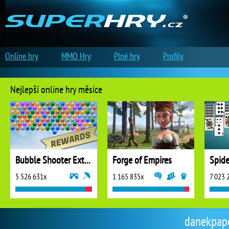
Online hry
MMO Hry
Plné hry
Profily
Nejlepší online hry měsíce
Bubble Shooter Extreme
Forge of Empires
5 526 631x
1 165 835x
7 023 
danekpapo 