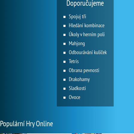
Doporučujeme
Spojuj tři
Hledání kombinace
Úkoly v herním poli
Mahjong
Odbourávání kuliček
Tetris
Obrana pevnosti
Drakohamy
Sladkosti
Ovoce
Populární Hry Online