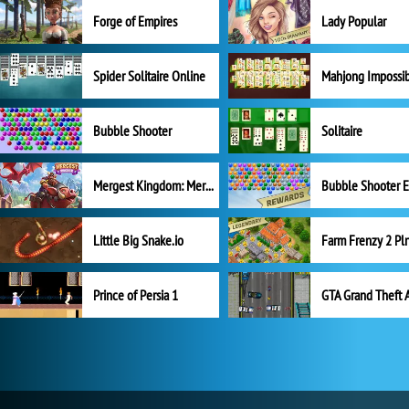
Forge of Empires
Lady Popular
Spider Solitaire Online
Mahjong Impossi
Bubble Shooter
Solitaire
Mergest Kingdom: Merge Puzzle
Little Big Snake.io
Prince of Persia 1
GTA Grand Theft 