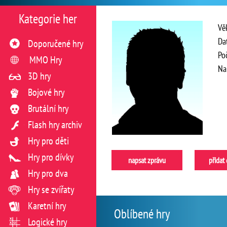
Kategorie her
Vě
Da
Doporučené hry
Po
MMO Hry
Na
3D hry
Bojové hry
Brutální hry
Flash hry archiv
Hry pro děti
Hry pro dívky
napsat zprávu
přidat
Hry pro dva
Hry se zvířaty
Karetní hry
Oblíbené hry
Logické hry