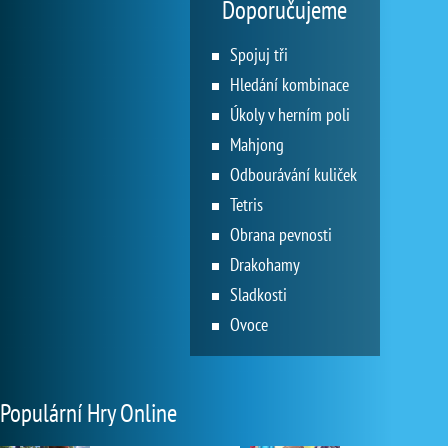
Doporučujeme
Spojuj tři
Hledání kombinace
Úkoly v herním poli
Mahjong
Odbourávání kuliček
Tetris
Obrana pevnosti
Drakohamy
Sladkosti
Ovoce
Populární Hry Online