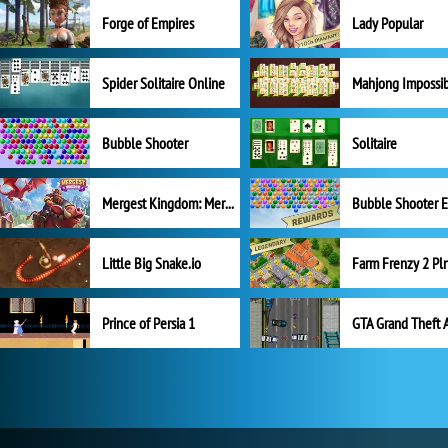
Forge of Empires
Lady Popular
Spider Solitaire Online
Mahjong Impossi
Bubble Shooter
Solitaire
Mergest Kingdom: Merge Puzzle
Little Big Snake.io
Prince of Persia 1
GTA Grand Theft 