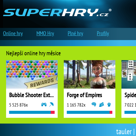
Online hry
MMO Hry
Plné hry
Profily
Nejlepší online hry měsíce
Bubble Shooter Extreme
Forge of Empires
5 525 876x
1 165 782x
7 022 
tauler |