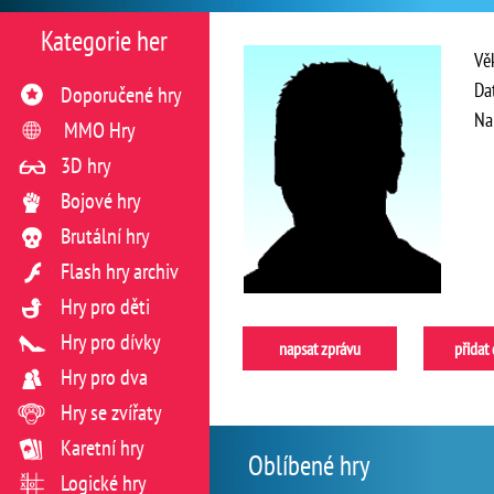
Kategorie her
Vě
Da
Doporučené hry
Na
MMO Hry
3D hry
Bojové hry
Brutální hry
Flash hry archiv
Hry pro děti
Hry pro dívky
napsat zprávu
přidat
Hry pro dva
Hry se zvířaty
Karetní hry
Oblíbené hry
Logické hry