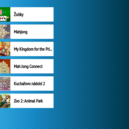
Žolíky
Mahjong
My Kingdom for the Princess Plná verze
Mah Jong Connect
Kuchařovo nádobí 2
Zoo 2: Animal Park