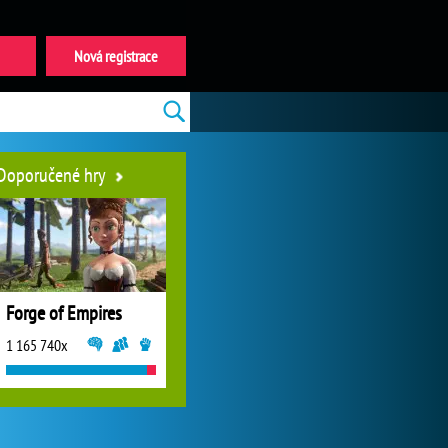
Nová registrace
Doporučené hry
Forge of Empires
1 165 740x