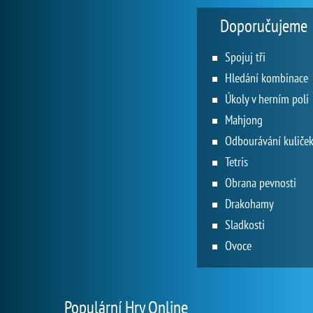
Doporučujeme
Spojuj tři
Hledání kombinace
Úkoly v herním poli
Mahjong
Odbourávání kuliče
Tetris
Obrana pevnosti
Drakohamy
Sladkosti
Ovoce
Populární Hry Online