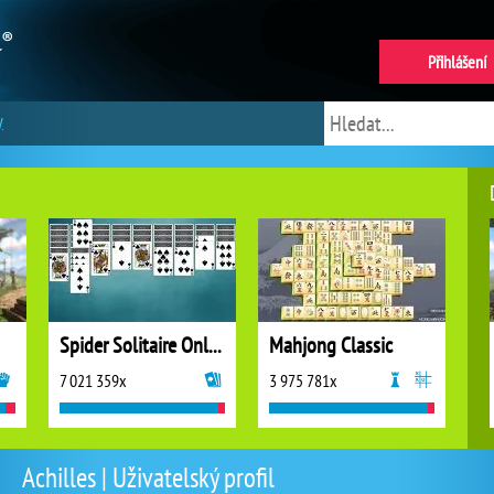
Přihlášení
y
Spider Solitaire Online
Mahjong Classic
7 021 359x
3 975 781x
Achilles | Uživatelský profil