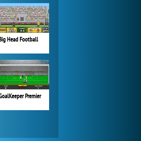
World of Tanks
1 822 536x
Big Head Football
GoalKeeper Premier