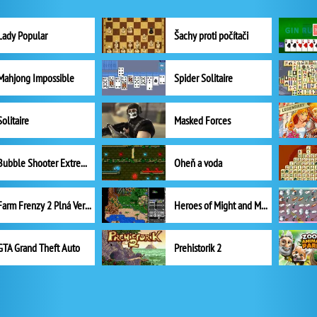
Lady Popular
Šachy proti počítači
Mahjong Impossible
Spider Solitaire
Solitaire
Masked Forces
Bubble Shooter Extreme
Oheň a voda
Farm Frenzy 2 Plná Verze
Heroes of Might and Magic II
GTA Grand Theft Auto
Prehistorik 2