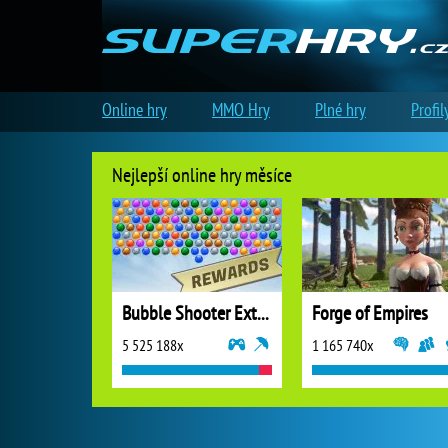
Online hry
MMO Hry
Plné hry
Profil
Nejlepší online hry měsíce
Bubble Shooter Extreme
Forge of Empires
5 525 188x
1 165 740x