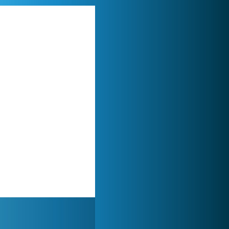
Lady Popular
1 313 929x
Zoo 2: Animal Park
244 899x