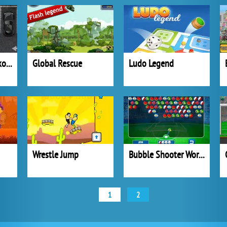
Parkování v autoškole
Global Rescue
Ludo Legend
Wrestle Jump
Bubble Shooter World Cup
1
2