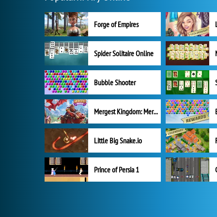
Forge of Empires
Spider Solitaire Online
Bubble Shooter
Mergest Kingdom: Merge Puzzle
Little Big Snake.io
Prince of Persia 1