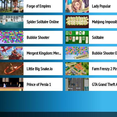
Forge of Empires
Lady Popular
Spider Solitaire Online
Mahjong Impossi
Bubble Shooter
Solitaire
Mergest Kingdom: Merge Puzzle
Little Big Snake.io
Prince of Persia 1
GTA Grand Theft 