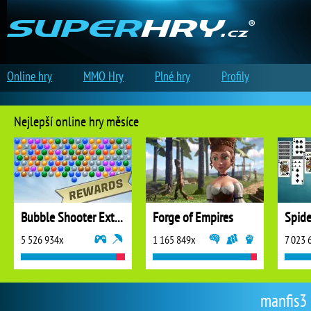
Online hry
MMO Hry
Plné hry
Profily
Nejlepší online hry měsíce
Bubble Shooter Extreme
Forge of Empires
5 526 934x
1 165 849x
7 023 
manfis3 