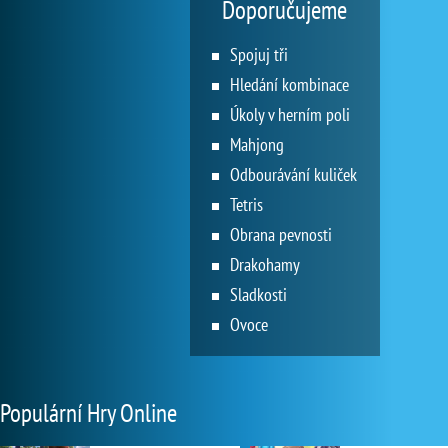
Doporučujeme
Spojuj tři
Hledání kombinace
Úkoly v herním poli
Mahjong
Odbourávání kuliček
Tetris
Obrana pevnosti
Drakohamy
Sladkosti
Ovoce
Populární Hry Online