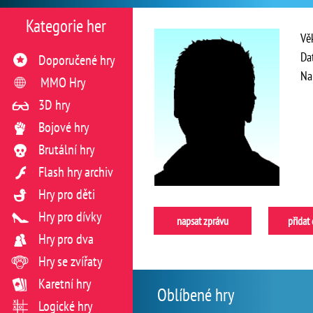
Kategorie her
Vě
Da
Doporučené hry
Na
MMO Hry
3D hry
Bojové hry
Brutální hry
Flash hry archiv
Hry pro děti
Hry pro dívky
napsat zprávu
přidat
Hry pro dva
Hry se zvířaty
Karetní hry
Oblíbené hry
Logické hry