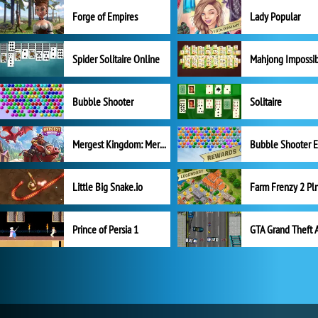
Forge of Empires
Lady Popular
Spider Solitaire Online
Mahjong Impossi
Bubble Shooter
Solitaire
Mergest Kingdom: Merge Puzzle
Little Big Snake.io
Prince of Persia 1
GTA Grand Theft 