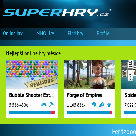
Online hry
MMO Hry
Plné hry
Profily
Nejlepší online hry měsíce
Bubble Shooter Extreme
Forge of Empires
5 526 489x
1 165 826x
7 022 
Ferdzooo 