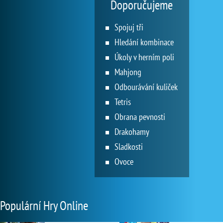
Doporučujeme
Spojuj tři
Hledání kombinace
Úkoly v herním poli
Mahjong
Odbourávání kuliček
Tetris
Obrana pevnosti
Drakohamy
Sladkosti
Ovoce
Populární Hry Online