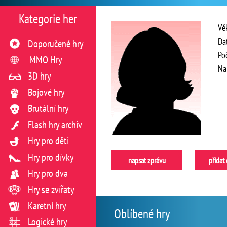
Kategorie her
Vě
Da
Doporučené hry
Po
MMO Hry
Na
3D hry
Bojové hry
Brutální hry
Flash hry archiv
Hry pro děti
Hry pro dívky
napsat zprávu
přidat
Hry pro dva
Hry se zvířaty
Karetní hry
Oblíbené hry
Logické hry