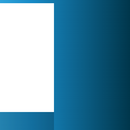
World of Tanks
1 822 468x
Lady Popular
1 313 748x