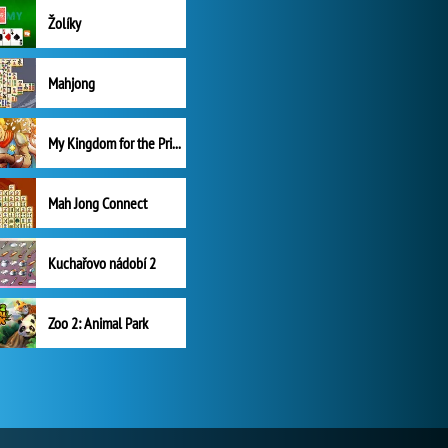
Žolíky
Mahjong
My Kingdom for the Princess Plná verze
Mah Jong Connect
Kuchařovo nádobí 2
Zoo 2: Animal Park