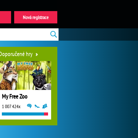
Nová registrace
Doporučené hry
My Free Zoo
1 007 424x