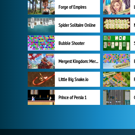
Forge of Empires
Spider Solitaire Online
Bubble Shooter
Mergest Kingdom: Merge Puzzle
Little Big Snake.io
Prince of Persia 1