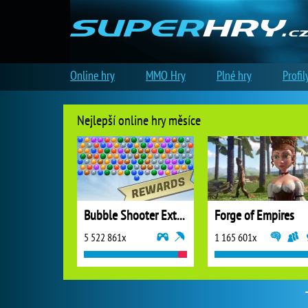
Online hry
MMO Hry
Plné hry
Profil
Nejlepší online hry měsíce
Bubble Shooter Extreme
Forge of Empires
5 522 861x
1 165 601x