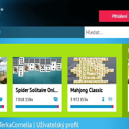
Přihlášení
y
Spider Solitaire Online
Mahjong Classic
7 018 158x
3 972 853x
TerkaCornelia | Uživatelský profil