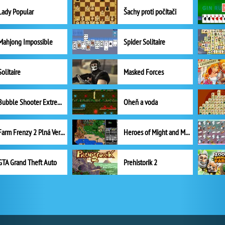
Lady Popular
Šachy proti počítači
Mahjong Impossible
Spider Solitaire
Solitaire
Masked Forces
Bubble Shooter Extreme
Oheň a voda
Farm Frenzy 2 Plná Verze
Heroes of Might and Magic II
GTA Grand Theft Auto
Prehistorik 2