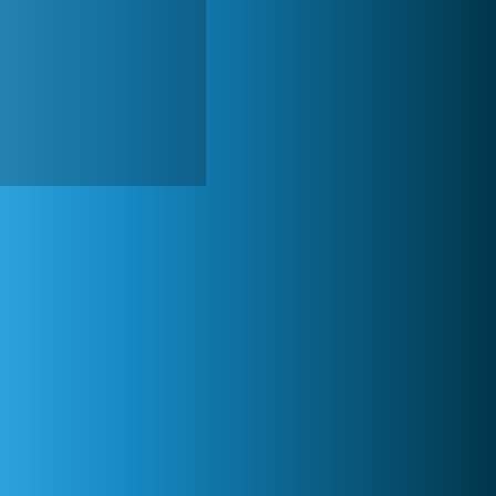
Zoo 2: Animal Park
244 744x