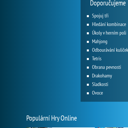
Doporučujeme
Spojuj tři
Hledání kombinace
Úkoly v herním poli
Mahjong
Odbourávání kuliče
Tetris
Obrana pevnosti
Drakohamy
Sladkosti
Ovoce
Populární Hry Online