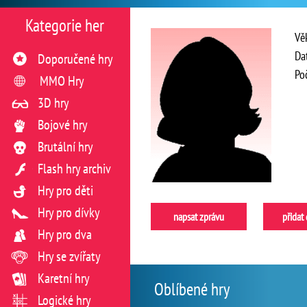
Kategorie her
Vě
Da
Doporučené hry
Po
MMO Hry
3D hry
Bojové hry
Brutální hry
Flash hry archiv
Hry pro děti
Hry pro dívky
napsat zprávu
přidat
Hry pro dva
Hry se zvířaty
Karetní hry
Oblíbené hry
Logické hry