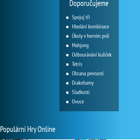
Doporučujeme
Spojuj tři
Hledání kombinace
Úkoly v herním poli
Mahjong
Odbourávání kuliček
Tetris
Obrana pevnosti
Drakohamy
Sladkosti
Ovoce
Populární Hry Online