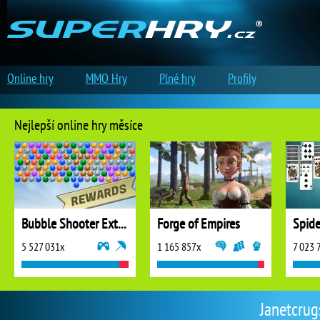
Online hry
MMO Hry
Plné hry
Profily
Nejlepší online hry měsíce
Bubble Shooter Extreme
Forge of Empires
5 527 031x
1 165 857x
7 023 
Janetcrugs