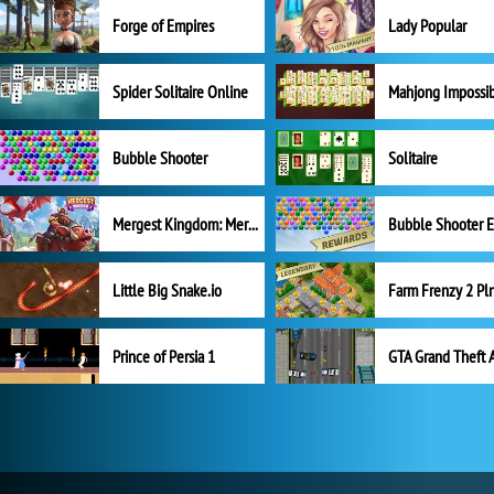
Forge of Empires
Lady Popular
Spider Solitaire Online
Mahjong Impossi
Bubble Shooter
Solitaire
Mergest Kingdom: Merge Puzzle
Little Big Snake.io
Prince of Persia 1
GTA Grand Theft 