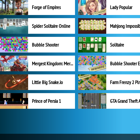
Forge of Empires
Lady Popular
Spider Solitaire Online
Mahjong Impossi
Bubble Shooter
Solitaire
Mergest Kingdom: Merge Puzzle
Little Big Snake.io
Prince of Persia 1
GTA Grand Theft 