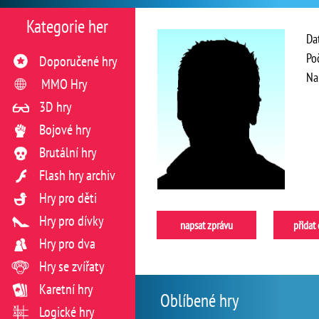
Kategorie her
Da
Po
Doporučené hry
Na
MMO Hry
3D hry
Bojové hry
Brutální hry
Flash hry archiv
Hry pro děti
Hry pro dívky
napsat zprávu
přidat
Hry pro dva
Hry se zvířaty
Karetní hry
Oblíbené hry
Logické hry