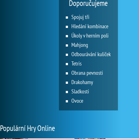
Doporučujeme
Spojuj tři
Hledání kombinace
Úkoly v herním poli
Mahjong
Odbourávání kuliček
Tetris
Obrana pevnosti
Drakohamy
Sladkosti
Ovoce
Populární Hry Online