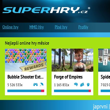
Online hry
MMO Hry
Plné hry
Profily
Nejlepší online hry měsíce
Bubble Shooter Extreme
Forge of Empires
5 526 533x
1 165 831x
7 023 
japrvni 