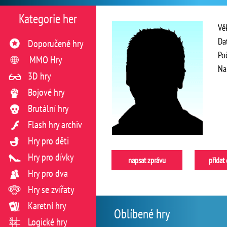
Kategorie her
Vě
Da
Doporučené hry
Po
MMO Hry
Na
3D hry
Bojové hry
Brutální hry
Flash hry archiv
Hry pro děti
Hry pro dívky
napsat zprávu
přidat
Hry pro dva
Hry se zvířaty
Karetní hry
Oblíbené hry
Logické hry